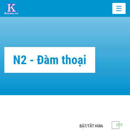
☰
N2 - Đàm thoại
BẬT/TẮT HIRA