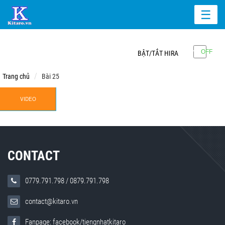
☰
BẬT/TẮT HIRA
Trang chủ
Bài 25
VIDEO
CONTACT
0779.791.798
/
0879.791.798
contact@kitaro.vn
Fanpage: facebook/tiengnhatkitaro