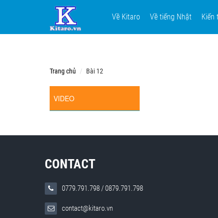
Về Kitaro
Về tiếng Nhật
Kiến 
Trang chủ
Bài 12
VIDEO
CONTACT
0779.791.798
/
0879.791.798
contact@kitaro.vn