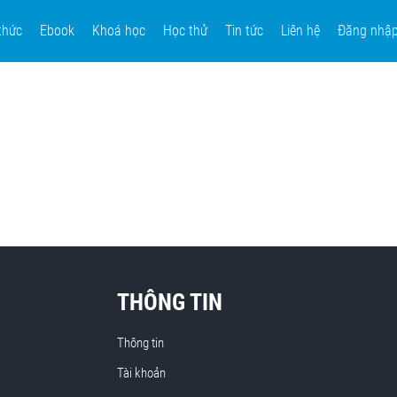
thức
Ebook
Khoá học
Học thử
Tin tức
Liên hệ
Đăng nhậ
THÔNG TIN
Thông tin
Tài khoản