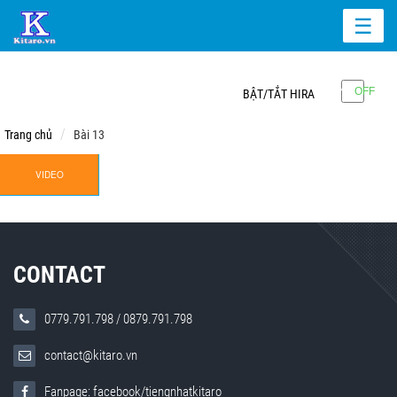
☰
BẬT/TẮT HIRA
Trang chủ
Bài 13
VIDEO
CONTACT
0779.791.798
/
0879.791.798
contact@kitaro.vn
Fanpage: facebook/tiengnhatkitaro