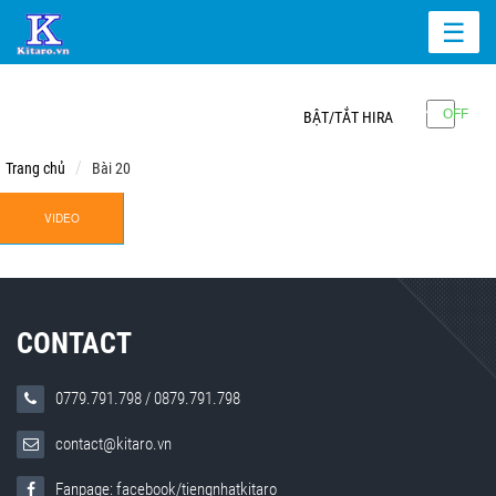
☰
BẬT/TẮT HIRA
Trang chủ
Bài 20
VIDEO
CONTACT
0779.791.798
/
0879.791.798
contact@kitaro.vn
Fanpage: facebook/tiengnhatkitaro