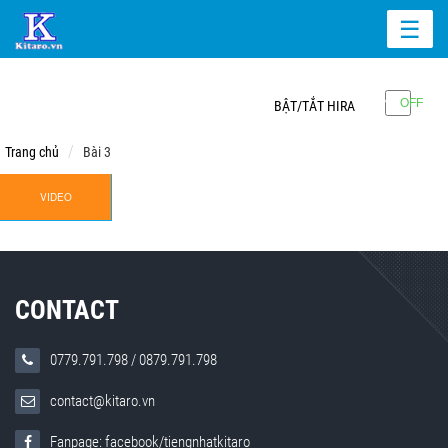
☰
BẬT/TẮT HIRA
Trang chủ
Bài 3
VIDEO
CONTACT
0779.791.798
/
0879.791.798
contact@kitaro.vn
Fanpage: facebook/tiengnhatkitaro