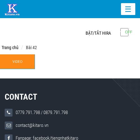
☰
BẬT/TẮT HIRA
Trang chủ
Bài 42
VIDEO
CONTACT
0779.791.798
/
0879.791.798
contact@kitaro.vn
Fanpage: facebook/tiengnhatkitaro