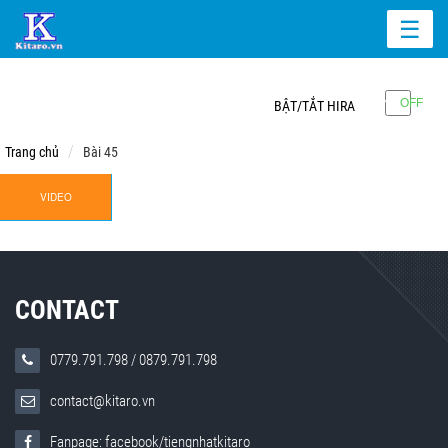
☰
BẬT/TẮT HIRA
Trang chủ
Bài 45
VIDEO
CONTACT
0779.791.798
/
0879.791.798
contact@kitaro.vn
Fanpage: facebook/tiengnhatkitaro