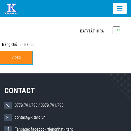
☰
BẬT/TẮT HIRA
Trang chủ
Bài 50
VIDEO
CONTACT
0779.791.798
/
0879.791.798
contact@kitaro.vn
Fanpage: facebook/tiengnhatkitaro