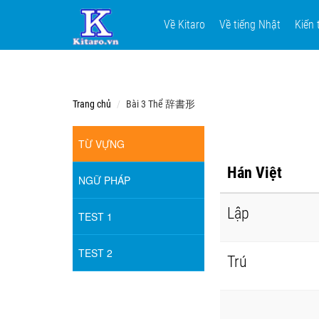
Về Kitaro
Về tiếng Nhật
Kiến 
Trang chủ
Bài 3 Thể 辞書形
TỪ VỰNG
Hán Việt
NGỮ PHÁP
Lập
TEST 1
TEST 2
Trú