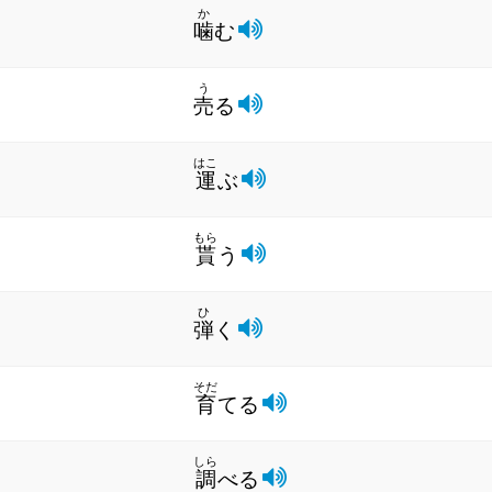
か
噛
む
う
売
る
はこ
運
ぶ
もら
貰
う
ひ
弾
く
そだ
育
てる
しら
調
べる