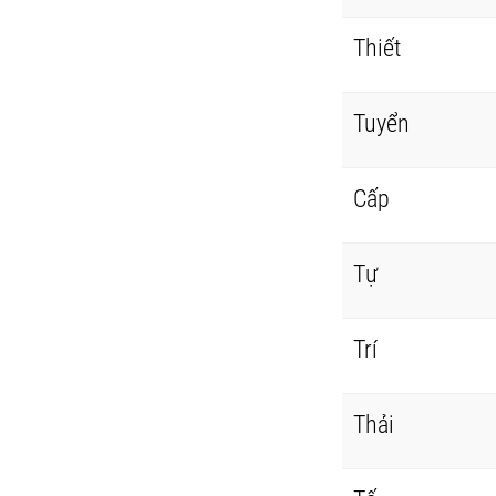
Thiết
Tuyển
Cấp
Tự
Trí
Thải