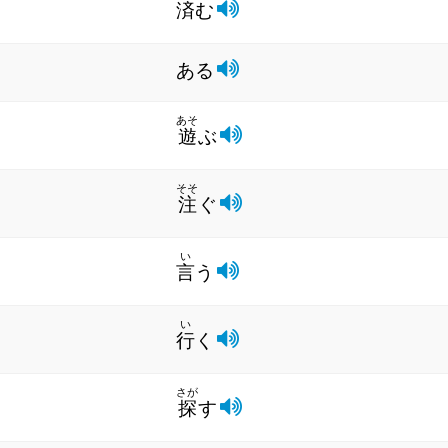
済
む
ある
あそ
遊
ぶ
そそ
注
ぐ
い
言
う
い
行
く
さが
探
す