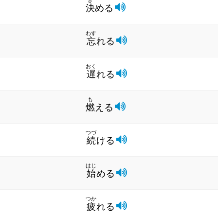
き
決
める
わす
忘
れる
おく
遅
れる
も
燃
える
つづ
続
ける
はじ
始
める
つか
疲
れる