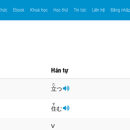
thức
Ebook
Khoá học
Học thử
Tin tức
Liên hệ
Đăng nhậ
Hán tự
た
立
つ
す
住
む
V