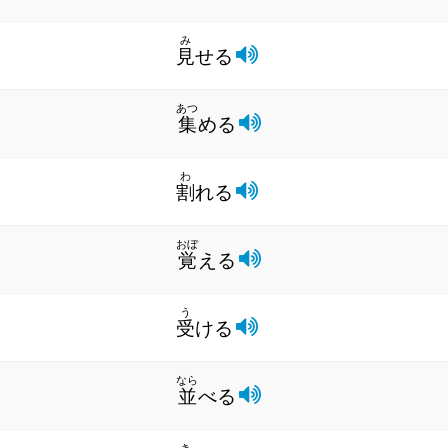
み
見
せる
あつ
集
める
わ
割
れる
おぼ
覚
える
う
受
ける
なら
並
べる