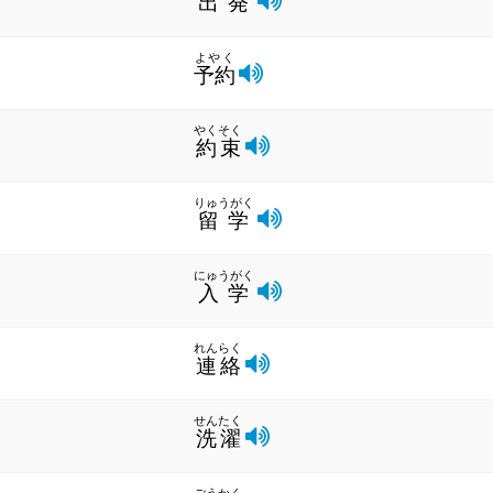
出発
よやく
予約
やくそく
約束
りゅうがく
留学
にゅうがく
入学
れんらく
連絡
せんたく
洗濯