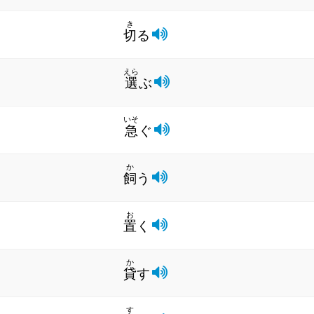
き
切
る
えら
選
ぶ
いそ
急
ぐ
か
飼
う
お
置
く
か
貸
す
す