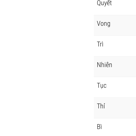
Quyết
Vong
Trì
Nhiên
Tục
Thỉ
Bì