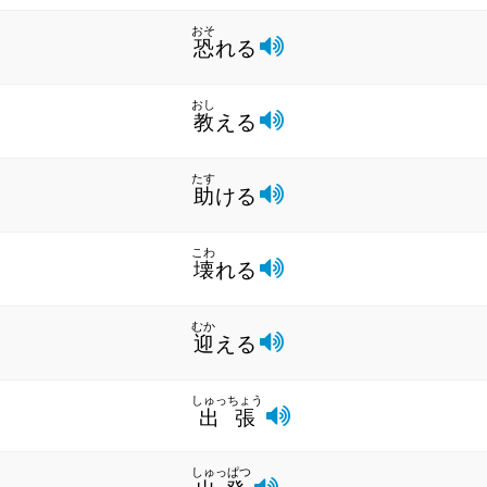
おそ
恐
れる
おし
教
える
たす
助
ける
こわ
壊
れる
むか
迎
える
しゅっちょう
出張
しゅっぱつ