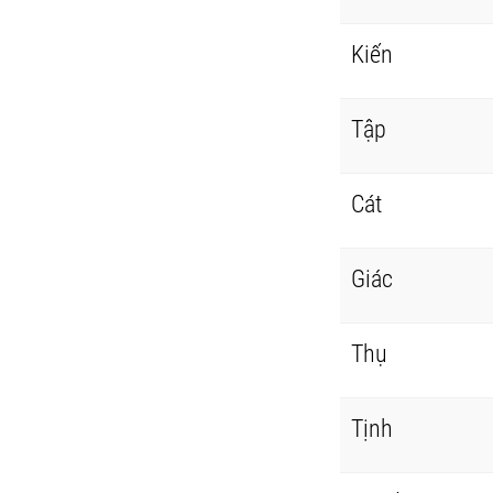
Kiến
Tập
Cát
Giác
Thụ
Tịnh