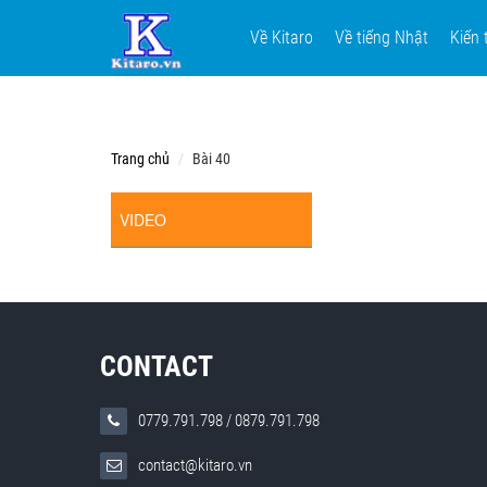
Về Kitaro
Về tiếng Nhật
Kiến 
Trang chủ
Bài 40
VIDEO
CONTACT
0779.791.798
/
0879.791.798
contact@kitaro.vn