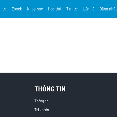
thức
Ebook
Khoá học
Học thử
Tin tức
Liên hệ
Đăng nhậ
THÔNG TIN
Thông tin
Tài khoản