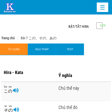
☰
BẬT/TẮT HIRA
Trang chủ
Bài 7 この、その、あの
TỪ VỰNG
NGỮ PHÁP
TEST
Hira - Kata
Ý nghĩa
ko no
Chủ thể này
この
so no
Chủ thể đó
その