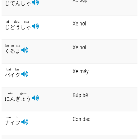
じてんしゃ
zi dou sya
Xe hơi
じどうしゃ
ku ru ma
Xe hơi
くるま
bai ku
Xe máy
バイク
nin gyou
Búp bê
にんぎょう
nai fu
Con dao
ナイフ