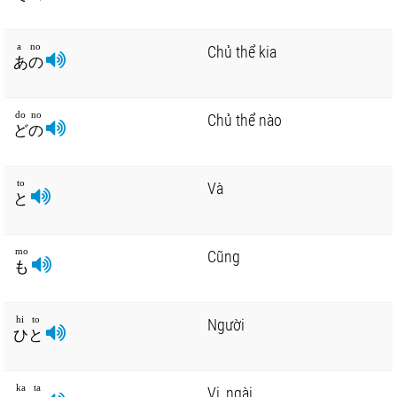
a no
Chủ thể kia
あの
do no
Chủ thể nào
どの
to
Và
と
mo
Cũng
も
hi to
Người
ひと
ka ta
Vị, ngài