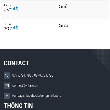
ka go
Cái rỗ
かご
o ke
Cái xô
おけ
CONTACT
0779.791.798
/
0879.791.798
contact@kitaro.vn
Fanpage: facebook/tiengnhatkitaro
THÔNG TIN