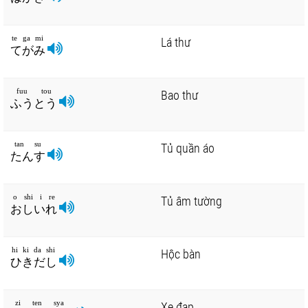
te ga mi
Lá thư
てがみ
fuu tou
Bao thư
ふうとう
tan su
Tủ quần áo
たんす
o shi i re
Tủ âm tường
おしいれ
hi ki da shi
Hộc bàn
ひきだし
zi ten sya
Xe đạp