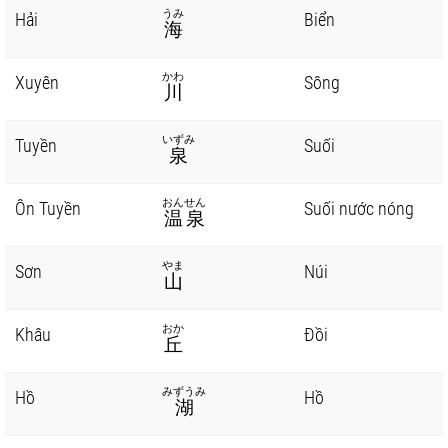
うみ
Hải
Biển
海
かわ
Xuyên
Sông
川
いずみ
Tuyền
Suối
泉
おんせん
Ôn Tuyền
Suối nước nóng
温泉
やま
Sơn
Núi
山
おか
Khâu
Đồi
丘
みずうみ
Hồ
Hồ
湖