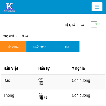
☰
BẬT/TẮT HIRA
Trang chủ
Bài 24
TỪ VỰNG
NGỮ PHÁP
TEST
Hán Việt
Hán tự
Ý nghĩa
みち
Đạo
Con đường
道
とお
Thông
Con đường
通
り