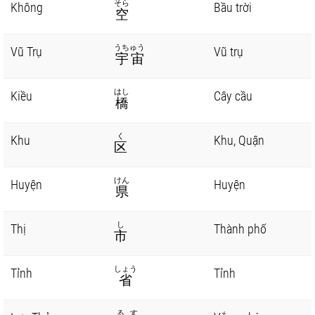
そら
Không
Bầu trời
空
うちゅう
Vũ Trụ
Vũ trụ
宇宙
はし
Kiều
Cây cầu
橋
く
Khu
Khu, Quận
区
けん
Huyện
Huyện
県
し
Thị
Thành phố
市
しょう
Tỉnh
Tỉnh
省
るす