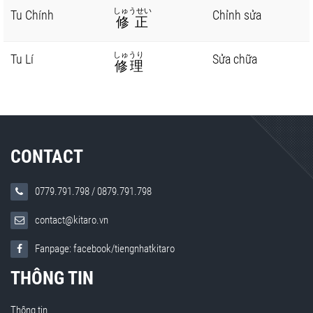
しゅうせい
Tu Chính
Chỉnh sửa
修正
しゅうり
Tu Lí
Sửa chữa
修理
CONTACT
0779.791.798
/
0879.791.798
contact@kitaro.vn
Fanpage: facebook/tiengnhatkitaro
THÔNG TIN
Thông tin