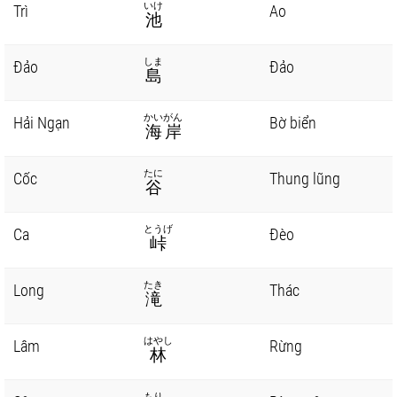
いけ
Trì
Ao
池
しま
Đảo
Đảo
島
かいがん
Hải Ngạn
Bờ biển
海岸
たに
Cốc
Thung lũng
谷
とうげ
Ca
Đèo
峠
たき
Long
Thác
滝
はやし
Lâm
Rừng
林
もり