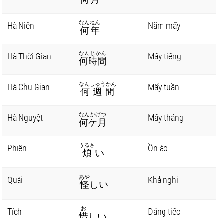
なんねん
Hà Niên
Năm mấy
何年
なんじかん
Hà Thời Gian
Mấy tiếng
何時間
なんしゅうかん
Hà Chu Gian
Mấy tuần
何週間
なんかげつ
Hà Nguyệt
Mấy tháng
何ケ月
うるさ
Phiền
Ồn ào
煩
い
あや
Quái
Khả nghi
怪
しい
お
Tích
Đáng tiếc
惜
しい