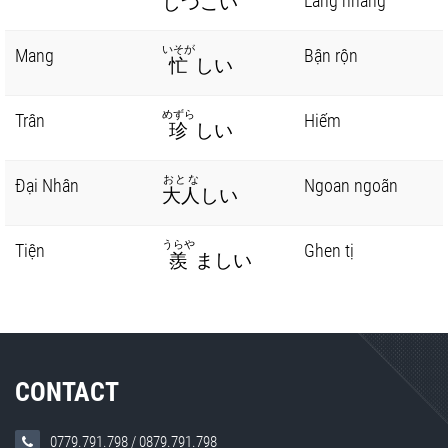
Lằng nhằng
しつこい
いそが
Mang
Bận rộn
忙
しい
めずら
Trân
Hiếm
珍
しい
おとな
Đại Nhân
Ngoan ngoãn
大人
しい
うらや
Tiện
Ghen tị
羨
ましい
CONTACT
0779.791.798
/
0879.791.798