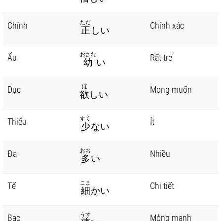
ただ
Chính
Chính xác
正
しい
おさな
Ấu
Rất trẻ
幼
い
ほ
Dục
Mong muốn
欲
しい
すく
Thiểu
Ít
少
ない
おお
Đa
Nhiều
多
い
こま
Tế
Chi tiết
細
かい
うす
Bạc
Mỏng manh