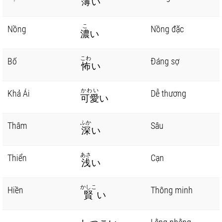
薄
い
こ
Nồng
Nồng đặc
濃
い
こわ
Bố
Đáng sợ
怖
い
かわい
Khả Ái
Dễ thương
可愛
い
ふか
Thâm
Sâu
深
い
あさ
Thiển
Cạn
浅
い
かしこ
Hiền
Thông minh
賢
い