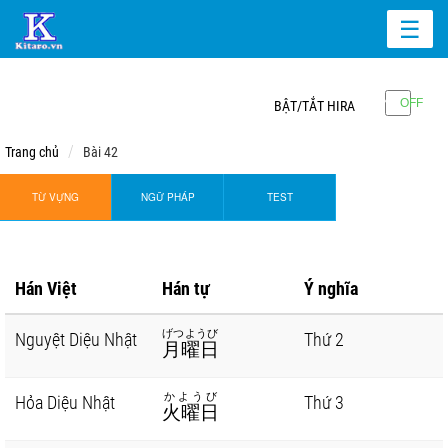
☰
BẬT/TẮT HIRA
Trang chủ
Bài 42
TỪ VỰNG
NGỮ PHÁP
TEST
Hán Việt
Hán tự
Ý nghĩa
げつようび
Nguyệt Diệu Nhật
Thứ 2
月曜日
かようび
Hỏa Diệu Nhật
Thứ 3
火曜日