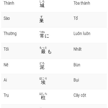
しろ
Thành
Tòa thành
城
す
Sào
Tổ
巣
つね
Thường
Luôn luôn
常
に
もっと
Tối
Nhất
最
も
どろ
Nê
Bùn
泥
ほこり
Ai
Bụi
埃
はしら
Trụ
Cây cột
柱