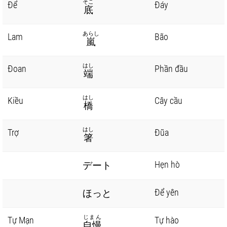
そこ
Để
Đáy
底
あらし
Lam
Bão
嵐
はし
Đoan
Phần đầu
端
はし
Kiều
Cây cầu
橋
はし
Trợ
Đũa
箸
Hẹn hò
デート
Để yên
ほっと
じまん
Tự Mạn
Tự hào
自慢