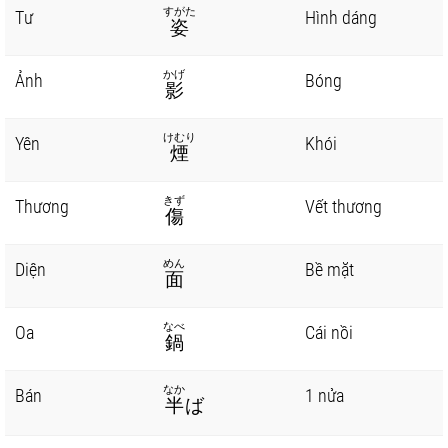
すがた
Tư
Hình dáng
姿
かげ
Ảnh
Bóng
影
けむり
Yên
Khói
煙
きず
Thương
Vết thương
傷
めん
Diện
Bề mặt
面
なべ
Oa
Cái nồi
鍋
なか
Bán
1 nửa
半
ば