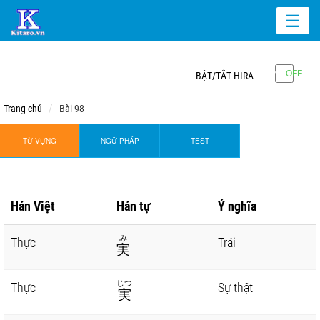
☰
BẬT/TẮT HIRA
Trang chủ
Bài 98
TỪ VỰNG
NGỮ PHÁP
TEST
Hán Việt
Hán tự
Ý nghĩa
み
Thực
Trái
実
じつ
Thực
Sự thật
実