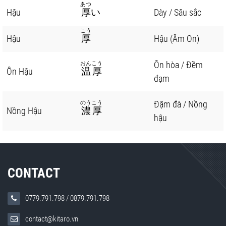
あつ
Hậu
厚
い
Dày / Sâu sắc
こう
Hậu
厚
Hậu (Âm On)
Ôn hòa / Đềm
おんこう
Ôn Hậu
温厚
đạm
Đậm đà / Nồng
のうこう
Nồng Hậu
濃厚
hậu
CONTACT
0779.791.798
/
0879.791.798
contact@kitaro.vn