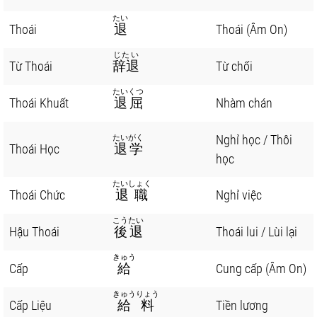
たい
Thoái
退
Thoái (Âm On)
じたい
Từ Thoái
辞退
Từ chối
たいくつ
Thoái Khuất
退屈
Nhàm chán
Nghỉ học / Thôi
たいがく
Thoái Học
退学
học
たいしょく
Thoái Chức
退職
Nghỉ việc
こうたい
Hậu Thoái
後退
Thoái lui / Lùi lại
きゅう
Cấp
給
Cung cấp (Âm On)
きゅうりょう
Cấp Liệu
給料
Tiền lương