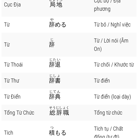
Cục bộ / Địa
Cục Địa
局地
phương
や
Từ
辞
める
Từ bỏ / Nghỉ việc
Từ / Lời nói (Âm
じ
Từ
辞
On)
じたい
Từ Thoái
辞退
Từ chối / Khước từ
じしょ
Từ Thư
辞書
Từ điển
じてん
Từ Điển
辞典
Từ điển (loại dày)
そうじしょく
Tổng Từ Chức
総辞職
Tổng từ chức
Tích tụ / Chất
つ
Tích
積
もる
đống (tự đt)