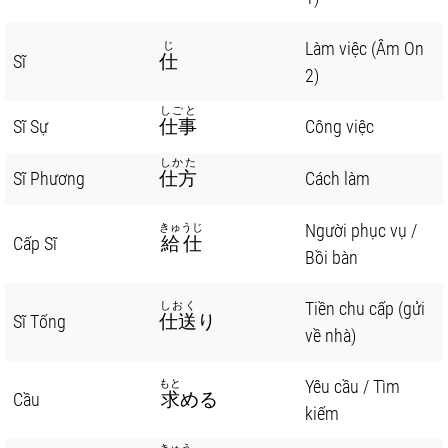
Làm việc (Âm On
じ
Sĩ
仕
2)
しごと
Sĩ Sự
仕事
Công việc
しかた
Sĩ Phương
仕方
Cách làm
Người phục vụ /
きゅうじ
Cấp Sĩ
給仕
Bồi bàn
Tiền chu cấp (gửi
しおく
Sĩ Tống
仕送
り
về nhà)
Yêu cầu / Tìm
もと
Cầu
求
める
kiếm