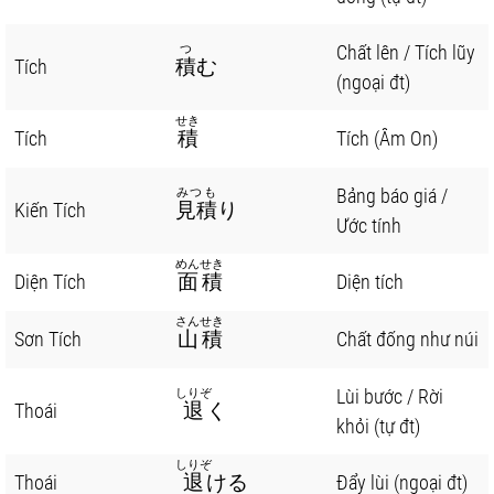
Chất lên / Tích lũy
つ
Tích
積
む
(ngoại đt)
せき
Tích
積
Tích (Âm On)
Bảng báo giá /
みつも
Kiến Tích
見積
り
Ước tính
めんせき
Diện Tích
面積
Diện tích
さんせき
Sơn Tích
山積
Chất đống như núi
Lùi bước / Rời
しりぞ
Thoái
退
く
khỏi (tự đt)
しりぞ
Thoái
退
ける
Đẩy lùi (ngoại đt)