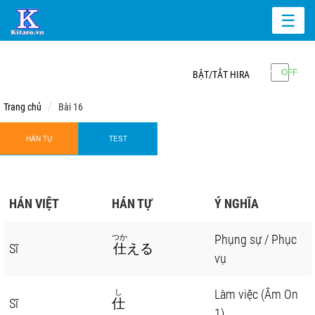
☰
BẬT/TẮT HIRA
Trang chủ
Bài 16
HÁN TỰ
TEST
HÁN VIỆT
HÁN TỰ
Ý NGHĨA
Phụng sự / Phục
つか
Sĩ
仕
える
vụ
Làm việc (Âm On
し
Sĩ
仕
1)