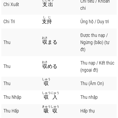
Chi tiêu / Khoản
ししゅつ
Chi Xuất
支出
chi
しじ
Chi Trì
支持
Ủng hộ / Duy trì
Được thu nạp /
おさ
収
まる
Thu
Ngừng (bão) (tự
đt)
Thu nạp / Kết thúc
おさ
Thu
収
める
(ngoại đt)
しゅう
Thu
収
Thu (Âm On)
しゅうにゅう
Thu Nhập
収入
Thu nhập
きゅうしゅう
Thu Hấp
吸収
Hấp thụ