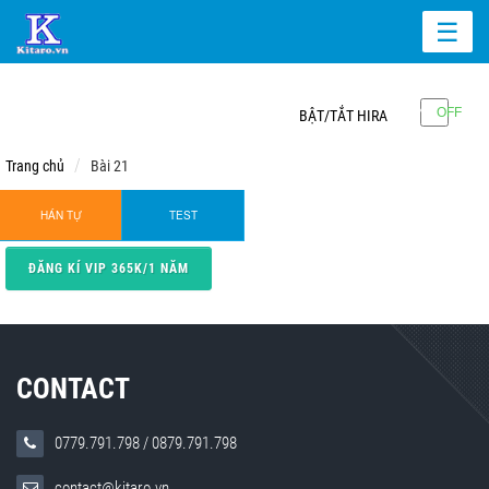
☰
BẬT/TẮT HIRA
Trang chủ
Bài 21
HÁN TỰ
TEST
ĐĂNG KÍ VIP 365K/1 NĂM
CONTACT
0779.791.798
/
0879.791.798
contact@kitaro.vn