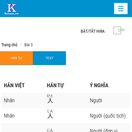
☰
BẬT/TẮT HIRA
Trang chủ
Bài 3
HÁN TỰ
TEST
HÁN VIỆT
HÁN TỰ
Ý NGHĨA
ひと
Nhân
人
Người
じん
Nhân
人
Người (quốc tịch)
Người (đơn vị
にん