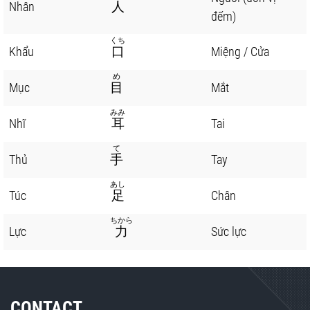
Nhân
人
đếm)
くち
Khẩu
口
Miệng / Cửa
め
Mục
目
Mắt
みみ
Nhĩ
耳
Tai
て
Thủ
手
Tay
あし
Túc
足
Chân
ちから
Lực
力
Sức lực
CONTACT