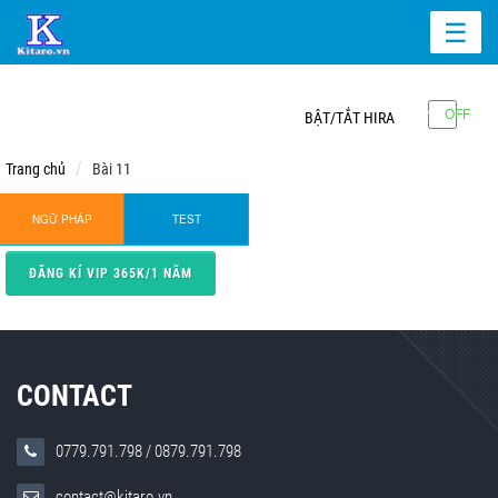
☰
BẬT/TẮT HIRA
Trang chủ
Bài 11
NGỮ PHÁP
TEST
ĐĂNG KÍ VIP 365K/1 NĂM
CONTACT
0779.791.798
/
0879.791.798
contact@kitaro.vn