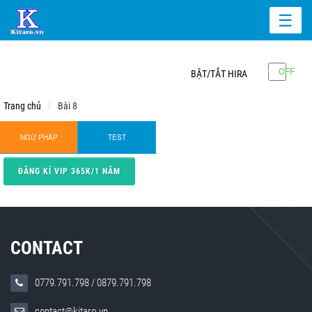
☰
BẬT/TẮT HIRA
Trang chủ
Bài 8
NGỮ PHÁP
TEST
ĐĂNG KÍ VIP 365K/1 NĂM
CONTACT
0779.791.798
/
0879.791.798
contact@kitaro.vn