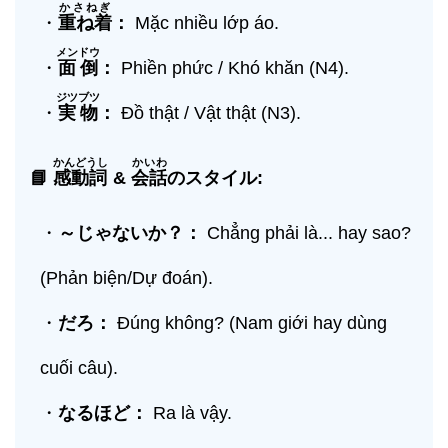
かさねぎ
・
重ね着
：
Mặc nhiều lớp áo.
メンドウ
・
面倒
：
Phiền phức / Khó khăn (N4).
ジツブツ
・
実物
：
Đồ thật / Vật thật (N3).
かんどうし
かいわ
📘
感動詞
&
会話
のスタイル:
・
～じゃないか？：
Chẳng phải là... hay sao?
(Phản biện/Dự đoán).
・
だろ：
Đúng không? (Nam giới hay dùng
cuối câu).
・
なるほど：
Ra là vậy.