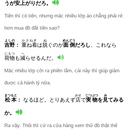
うが
安上
がりだろ。
Tiện thì có tiện, nhưng mặc nhiều lớp áo chẳng phải rẻ
hơn mua đồ đắt tiền sao?
よしの
かさねぎ
ぬ
めんどう
吉野
：
重ね着
は
脱
ぐのが
面倒
だろし
、これなら
にもつ
へ
荷物
も
減
らせるんだ。
Mặc nhiều lớp cởi ra phiền lắm, cái này thì giúp giảm
được cả hành lý nữa.
まつもと
みせ
じつぶつ
み
松本
：
なるほど。とりあえず
店
で
実物
を
見
てみる
か。
Ra vậy. Thôi thì cứ ra cửa hàng xem thử đồ thật thế