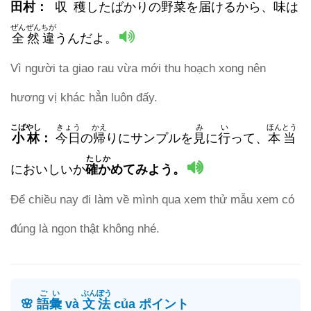
田村
：
収穫
したばかりの
野菜
を
届
けるから、
味
は
ぜんぜんちが
全然違
うんだよ。
Vì người ta giao rau vừa mới thu hoạch xong nên
hương vị khác hẳn luôn đấy.
こばやし
きょう
かえ
み
い
ほんとう
小林
：
今日
の
帰
りにサンプルを
見
に
行
って、
本当
たしか
においしいか
確か
めてみよう。
Để chiều nay đi làm về mình qua xem thử mẫu xem có
đúng là ngon thật không nhé.
ごい
ぶんぽう
🌸
語彙
và
文法
của ポイント