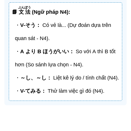
ぶんぽう
📘
文法
(Ngữ pháp N4):
・
V-
そう
：
Có vẻ là... (Dự đoán dựa trên
quan sát - N4).
・
A
より
B
ほうがいい
：
So với A thì B tốt
hơn (So sánh lựa chọn - N4).
・
～し、～し：
Liệt kê lý do / tính chất (N4).
・
V-
てみる
：
Thử làm việc gì đó (N4).