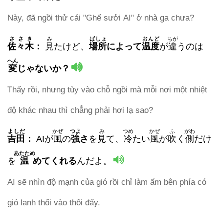
Này, đã ngồi thử cái "Ghế sưởi AI" ở nhà ga chưa?
ささき
み
ばしょ
おんど
ちが
佐々木
：
見
たけど、
場所
によって
温度
が
違
うのは
へん
変
じゃないか？
Thấy rồi, nhưng tùy vào chỗ ngồi mà mỗi nơi một nhiệt
độ khác nhau thì chẳng phải hơi lạ sao?
よしだ
かぜ
つよ
み
つめ
かぜ
ふ
がわ
吉田
：
AIが
風
の
強
さ
を
見
て、
冷
たい
風
が
吹
く
側
だけ
あたため
を
温
めてくれる
んだよ。
AI sẽ nhìn độ mạnh của gió rồi chỉ làm ấm bên phía có
gió lạnh thổi vào thôi đấy.