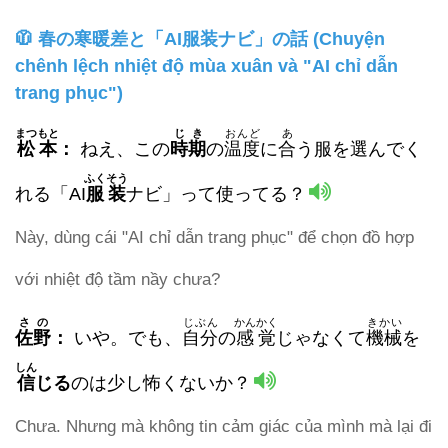
🧥 春の寒暖差と「AI服装ナビ」の話 (Chuyện
chênh lệch nhiệt độ mùa xuân và "AI chỉ dẫn
trang phục")
まつもと
じき
おんど
あ
松本
：
ねえ、この
時期
の
温度
に
合
う服を選んでく
ふくそう
れる「AI
服装
ナビ」って使ってる？
Này, dùng cái "AI chỉ dẫn trang phục" để chọn đồ hợp
với nhiệt độ tầm nầy chưa?
さの
じぶん
かんかく
きかい
佐野
：
いや。でも、
自分
の
感覚
じゃなくて
機械
を
しん
信
じる
のは少し怖くないか？
Chưa. Nhưng mà không tin cảm giác của mình mà lại đi