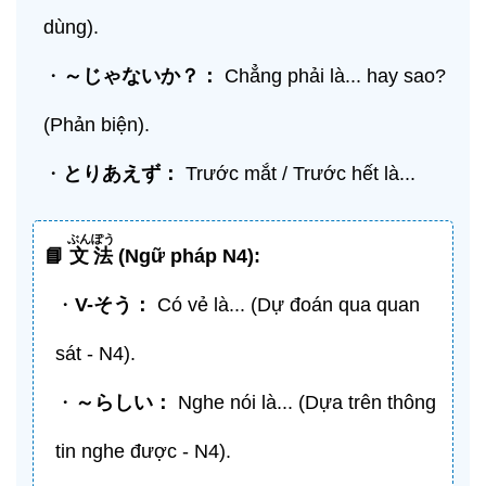
dùng).
・
～じゃないか？：
Chẳng phải là... hay sao?
(Phản biện).
・
とりあえず：
Trước mắt / Trước hết là...
ぶんぽう
📘
文法
(Ngữ pháp N4):
・
V-
そう
：
Có vẻ là... (Dự đoán qua quan
sát - N4).
・
～らしい：
Nghe nói là... (Dựa trên thông
tin nghe được - N4).