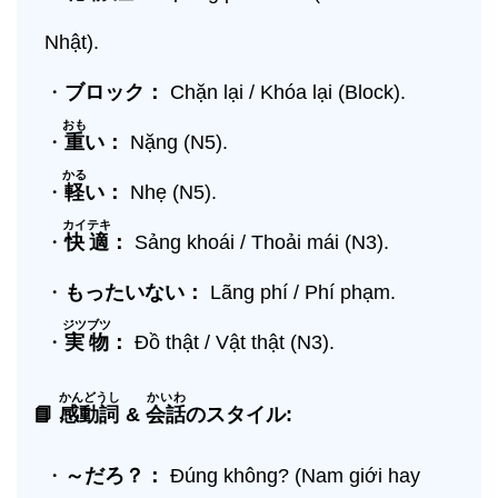
Nhật).
・
ブロック：
Chặn lại / Khóa lại (Block).
おも
・
重
い：
Nặng (N5).
かる
・
軽
い：
Nhẹ (N5).
カイテキ
・
快適
：
Sảng khoái / Thoải mái (N3).
・
もったいない：
Lãng phí / Phí phạm.
ジツブツ
・
実物
：
Đồ thật / Vật thật (N3).
かんどうし
かいわ
📘
感動詞
&
会話
のスタイル:
・
～だろ？：
Đúng không? (Nam giới hay