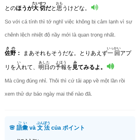
たいせつ
おも
との
ほうが
大切
だ
と
思
うけどな。
So với cá tính thì tớ nghĩ việc không bị cảm lạnh vì sự
chênh lệch nhiệt độ nầy mới là quan trọng nhất.
さの
いっかい
佐野
：
まあそれもそうだな。とりあえず
一回
アプ
い
あした
よほう
み
リを
入
れて、
明日
の
予報
を
見
てみるよ。
Mà cũng đúng nhỉ. Thôi thì cứ tải app về một lần rồi
xem thử dự báo ngày mai thế nào đã.
ごい
ぶんぽう
🌸
語彙
và
文法
của ポイント