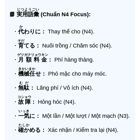
じつようごい
📘
実用語彙
(Chuẩn N4 Focus):
か
・
代
わりに：
Thay thế cho (N4).
そだ
・
育
てる：
Nuôi trồng / Chăm sóc (N4).
ゲツガクリョウキン
・
月額料金
：
Phí hàng tháng.
きかいまか
・
機械任
せ：
Phó mặc cho máy móc.
むだ
・
無駄
：
Lãng phí / Vô ích (N4).
コショウ
・
故障
：
Hỏng hóc (N4).
いっき
・
一気
に：
Một lần / Một lượt / Một mạch (N3).
たしか
・
確か
める：
Xác nhận / Kiểm tra lại (N4).