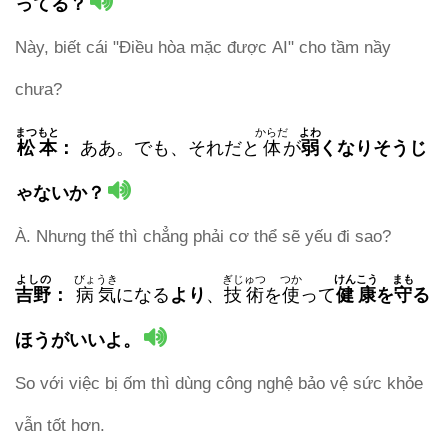
ってる？
Này, biết cái "Điều hòa mặc được AI" cho tầm nầy
chưa?
まつもと
からだ
よわ
松本
：
ああ。でも、それだと
体
が
弱
くなりそうじ
ゃないか？
À. Nhưng thế thì chẳng phải cơ thể sẽ yếu đi sao?
よしの
びょうき
ぎじゅつ
つか
けんこう
まも
吉野
：
病気
になる
より
、
技術
を
使
って
健康
を
守
る
ほうがいいよ。
So với việc bị ốm thì dùng công nghệ bảo vệ sức khỏe
vẫn tốt hơn.