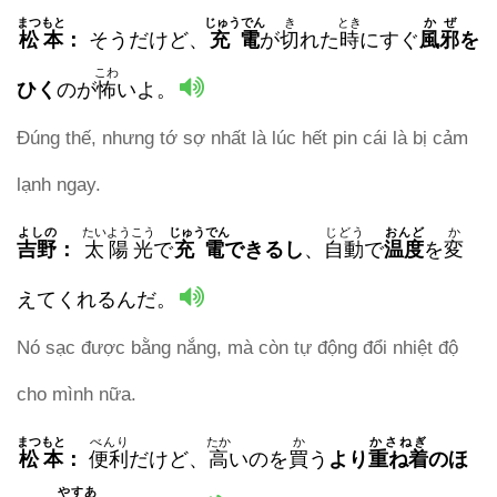
まつもと
じゅうでん
き
とき
かぜ
松本
：
そうだけど、
充電
が
切
れた
時
にすぐ
風邪
を
こわ
ひく
のが
怖
いよ。
Đúng thế, nhưng tớ sợ nhất là lúc hết pin cái là bị cảm
lạnh ngay.
よしの
たいようこう
じゅうでん
じどう
おんど
か
吉野
：
太陽光
で
充電
できるし
、
自動
で
温度
を
変
えてくれるんだ。
Nó sạc được bằng nắng, mà còn tự động đổi nhiệt độ
cho mình nữa.
まつもと
べんり
たか
か
かさねぎ
松本
：
便利
だけど、
高
いのを
買
う
より
重ね着
のほ
やすあ