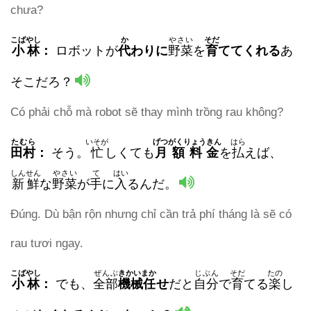
chưa?
こばやし
か
やさい
そだ
小林
：
ロボットが
代
わりに
野菜
を
育
ててくれる
あ
そこだろ？
Có phải chỗ mà robot sẽ thay mình trồng rau không?
たむら
いそが
げつがくりょうきん
はら
田村
：
そう。
忙
しくても
月額料金
を
払
えば、
しんせん
やさい
て
はい
新鮮
な
野菜
が
手
に
入
るんだ。
Đúng. Dù bận rộn nhưng chỉ cần trả phí tháng là sẽ có
rau tươi ngay.
こばやし
ぜんぶ
きかいまか
じぶん
そだ
たの
小林
：
でも、
全部
機械任
せ
だと
自分
で
育
てる
楽
し