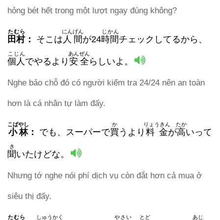
hỏng bét hết trong một lượt ngay đúng không?
たむら
にんげん
じかん
田村
：
そこは
人間
が24
時間
チェックしてるから、
こじん
あんぜん
個人
でやるより
安全
らしいよ。
Nghe bảo chỗ đó có người kiểm tra 24/24 nên an toàn
hơn là cá nhân tự làm đấy.
こばやし
か
りょうきん
たか
小林
：
でも、スーパーで
買
うより
料金
が
高
いって
き
聞
いたけどな。
Nhưng tớ nghe nói phí dịch vụ còn đắt hơn cả mua ở
siêu thị đấy.
たむら
しゅうかく
やさい
とど
あじ