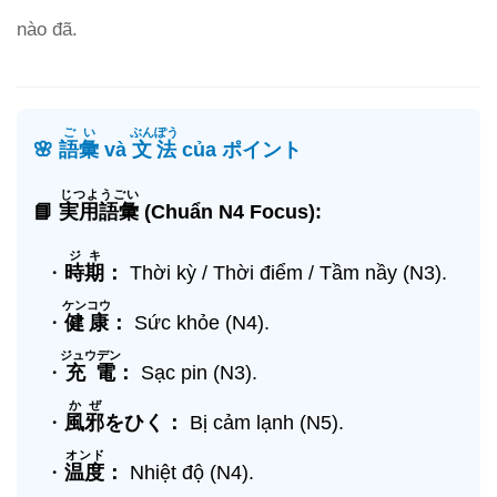
nào đã.
ごい
ぶんぽう
🌸
語彙
và
文法
của ポイント
じつようごい
📘
実用語彙
(Chuẩn N4 Focus):
ジキ
・
時期
：
Thời kỳ / Thời điểm / Tầm nầy (N3).
ケンコウ
・
健康
：
Sức khỏe (N4).
ジュウデン
・
充電
：
Sạc pin (N3).
かぜ
・
風邪
をひく：
Bị cảm lạnh (N5).
オンド
・
温度
：
Nhiệt độ (N4).