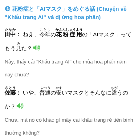
😷 花粉症と「AIマスク」をめぐる話 (Chuyện về
"Khẩu trang AI" và dị ứng hoa phấn)
たなか
ことし
かふんしょうよう
田中
：
ねえ、
今年
の
花粉症用
の「AIマスク」って
み
もう
見
た？
Này, thấy cái "Khẩu trang AI" cho mùa hoa phấn năm
nay chưa?
さとう
ふつう
やす
ちが
佐藤
：
いや、
普通
の
安
いマスクとそんなに
違
うの
か？
Chưa, mà nó có khác gì mấy cái khẩu trang rẻ tiền bình
thường không?