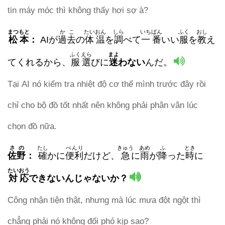
tin máy móc thì không thấy hơi sợ à?
まつもと
かこ
たいおん
しら
いちばん
ふく
おし
松本
：
AIが
過去
の
体温
を
調
べて
一番
いい
服
を
教
え
ふくえら
まよ
てくれるから、
服選
びに
迷
わない
んだ。
Tại AI nó kiểm tra nhiệt độ cơ thể mình trước đây rồi
chỉ cho bộ đồ tốt nhất nên không phải phân vân lúc
chọn đồ nữa.
さの
たし
べんり
きゅう
あめ
ふ
とき
佐野
：
確
かに
便利
だけど、
急
に
雨
が
降
った
時
に
たいおう
対応
できないんじゃないか？
Công nhận tiện thật, nhưng mà lúc mưa đột ngột thì
chẳng phải nó không đối phó kịp sao?