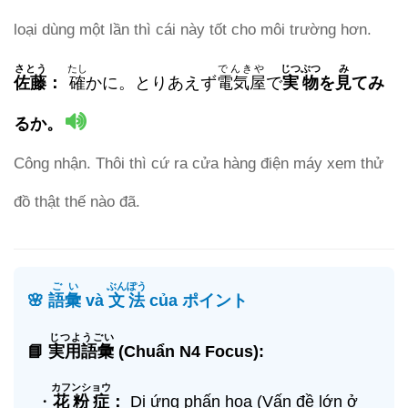
loại dùng một lần thì cái này tốt cho môi trường hơn.
さとう
たし
でんきや
じつぶつ
み
佐藤
：
確
かに。とりあえず
電気屋
で
実物
を
見
てみ
るか。
Công nhận. Thôi thì cứ ra cửa hàng điện máy xem thử
đồ thật thế nào đã.
ごい
ぶんぽう
🌸
語彙
và
文法
của ポイント
じつようごい
📘
実用語彙
(Chuẩn N4 Focus):
カフンショウ
・
花粉症
：
Dị ứng phấn hoa (Vấn đề lớn ở