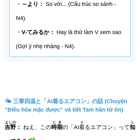
・
～より：
So với... (Cấu trúc so sánh -
N4).
・
V-
てみる
か：
Hay là thử làm V xem sao
(Gợi ý nhẹ nhàng - N4).
🌤️ 三寒四温と「AI着るエアコン」の話 (Chuyện
"Điều hòa mặc được" và tiết Tam hàn tứ ôn)
よしの
じき
き
し
吉野
：
ねえ、この
時期
の「AI
着
るエアコン」って
知