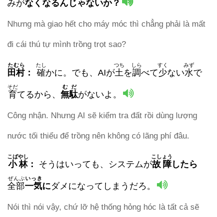
みが
なくなるんじゃないか？
Nhưng mà giao hết cho máy móc thì chẳng phải là mất
đi cái thú tự mình trồng trọt sao?
たむら
たし
つち
しら
すく
みず
田村
：
確
かに。でも、AIが
土
を
調
べて
少
ない
水
で
そだ
むだ
育
てるから、
無駄
がないよ。
Công nhận. Nhưng AI sẽ kiểm tra đất rồi dùng lượng
nước tối thiểu để trồng nên không có lãng phí đâu.
こばやし
こしょう
小林
：
そうはいっても、システムが
故障
したら
ぜんぶ
いっき
全部
一気
に
ダメになってしまうだろ。
Nói thì nói vậy, chứ lỡ hệ thống hỏng hóc là tất cả sẽ