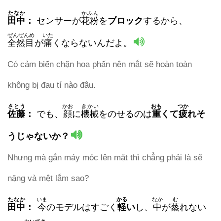
たなか
かふん
田中
：
センサーが
花粉
を
ブロック
するから、
ぜんぜんめ
いた
全然目
が
痛
くならないんだよ。
Có cảm biến chặn hoa phấn nên mắt sẽ hoàn toàn
không bị đau tí nào đâu.
さとう
かお
きかい
おも
つか
佐藤
：
でも、
顔
に
機械
をのせるのは
重
くて
疲
れそ
うじゃないか？
Nhưng mà gắn máy móc lên mặt thì chẳng phải là sẽ
nặng và mệt lắm sao?
たなか
いま
かる
なか
む
田中
：
今
のモデルはすごく
軽
い
し、
中
が
蒸
れない