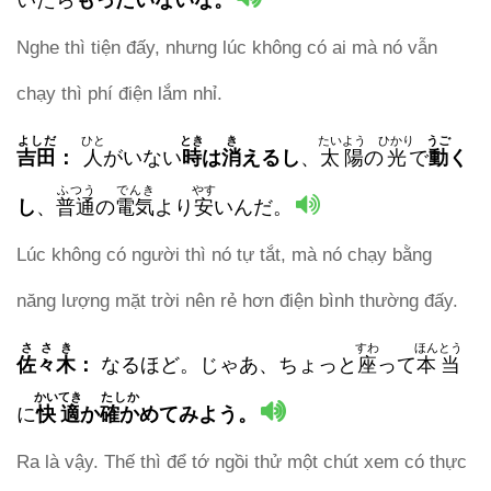
いたら
もったいないな。
Nghe thì tiện đấy, nhưng lúc không có ai mà nó vẫn
chạy thì phí điện lắm nhỉ.
よしだ
ひと
とき
き
たいよう
ひかり
うご
吉田
：
人
がいない
時
は
消
えるし
、
太陽
の
光
で
動
く
ふつう
でんき
やす
し
、
普通
の
電気
より
安
いんだ。
Lúc không có người thì nó tự tắt, mà nó chạy bằng
năng lượng mặt trời nên rẻ hơn điện bình thường đấy.
ささき
すわ
ほんとう
佐々木
：
なるほど。じゃあ、ちょっと
座
って
本当
かいてき
たしか
に
快適
か
確か
めてみよう。
Ra là vậy. Thế thì để tớ ngồi thử một chút xem có thực