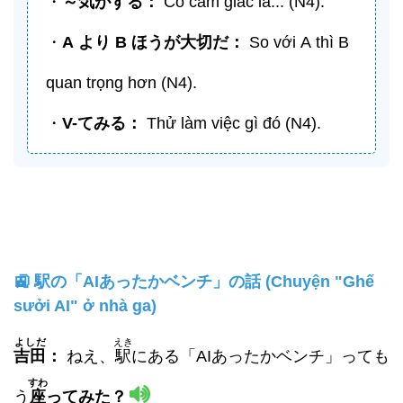
・
～
気
がする：
Có cảm giác là... (N4).
・
A
より
B
ほうが大切だ
：
So với A thì B
quan trọng hơn (N4).
・
V-
てみる
：
Thử làm việc gì đó (N4).
🚉 駅の「AIあったかベンチ」の話 (Chuyện "Ghế
sưởi AI" ở nhà ga)
よしだ
えき
吉田
：
ねえ、
駅
にある「AIあったかベンチ」っても
すわ
う
座
ってみた？