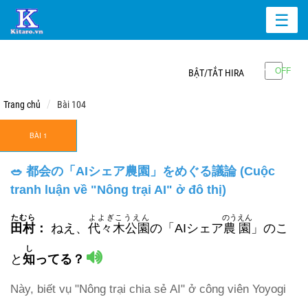
☰
BẬT/TẮT HIRA
Trang chủ
Bài 104
BÀI 1
🥗 都会の「AIシェア農園」をめぐる議論 (Cuộc
tranh luận về "Nông trại AI" ở đô thị)
たむら
よよぎこうえん
のうえん
田村
：
ねえ、
代々木公園
の「AIシェア
農園
」のこ
し
と
知
ってる？
Này, biết vụ "Nông trại chia sẻ AI" ở công viên Yoyogi