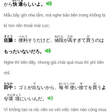
かいてき
から
快適
らしいよ。
Mẫu bây giờ nhẹ lắm, mà nghe bảo bên trong không bị
bí hơi nên thoải mái cực.
さとう
べんり
ねだん
たか
か
佐藤
：
便利
そうだけど、
値段
が
高
すぎて
買
うのは
もったいないだろ。
Nghe thì tiện đấy, nhưng giá chát quá mua thì phí tiền
nhỉ.
たなか
で
まいとしつか
す
か
田中
：
ゴミが
出
ないから、
毎年使
い
捨
てを
買
う
よ
かんきょう
り
環境
にいいんだ。
Vì không tạo ra rác nên so với việc năm nào cũng mua