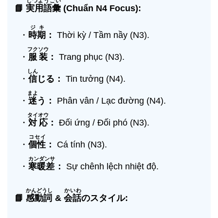
じつようごい
📘
実用語彙
(Chuẩn N4 Focus):
ジキ
・
時期
：
Thời kỳ / Tầm nầy (N3).
フクソウ
・
服装
：
Trang phục (N3).
しん
・
信
じる：
Tin tưởng (N4).
まよ
・
迷
う：
Phân vân / Lạc đường (N4).
タイオウ
・
対応
：
Đối ứng / Đối phó (N3).
コセイ
・
個性
：
Cá tính (N3).
カンダンサ
・
寒暖差
：
Sự chênh lệch nhiệt độ.
かんどうし
かいわ
📘
感動詞
&
会話
のスタイル: