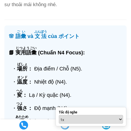
sự thoải mái không nhé.
ごい
ぶんぽう
🌸
語彙
và
文法
của ポイント
じつようごい
📘
実用語彙
(Chuẩn N4 Focus):
ばしょ
・
場所
：
Địa điểm / Chỗ (N5).
オンド
・
温度
：
Nhiệt độ (N4).
へん
・
変
：
Lạ / Kỳ quặc (N4).
つよ
・
強
さ：
Độ mạnh (N4).
Tốc độ nghe
あたため
・
温
める：
Làm ấm (N4).
かぜ