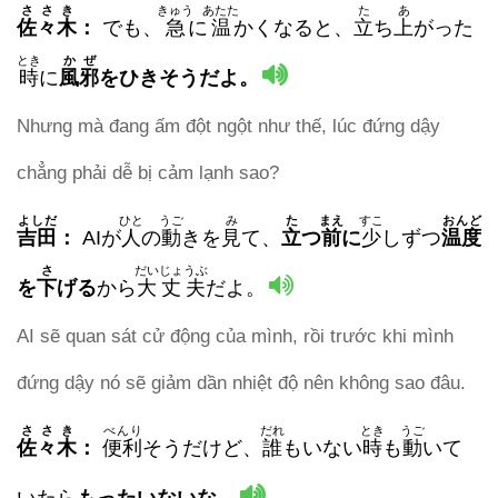
ささき
きゅう
あたた
た
あ
佐々木
：
でも、
急
に
温
かくなると、
立
ち
上
がった
とき
かぜ
時
に
風邪
をひきそうだよ。
Nhưng mà đang ấm đột ngột như thế, lúc đứng dậy
chẳng phải dễ bị cảm lạnh sao?
よしだ
ひと
うご
み
た
まえ
すこ
おんど
吉田
：
AIが
人
の
動
きを
見
て、
立
つ
前
に
少
しずつ
温度
さ
だいじょうぶ
を
下
げる
から
大丈夫
だよ。
AI sẽ quan sát cử động của mình, rồi trước khi mình
đứng dậy nó sẽ giảm dần nhiệt độ nên không sao đâu.
ささき
べんり
だれ
とき
うご
佐々木
：
便利
そうだけど、
誰
もいない
時
も
動
いて