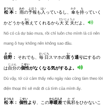
まつもと
あめ
よほう
はい
かさ
も
松本
：
雨
の
予報
も
入
っているし、
傘
を
持
っていく
おし
だいじょうぶ
かどうかを
教
えてくれるから
大丈夫
だよ。
Nó có cả dự báo mưa, rồi chỉ luôn cho mình là có nên
mang ô hay không nên không sao đâu.
さの
まいにち
い
佐野
：
それでも、
毎日
スマホの
言
う通りに
するの
じぶん
こせい
は
自分
の
個性
がなくなる気がするよ。
Dù vậy, tớ cứ cảm thấy nếu ngày nào cũng làm theo lời
điện thoại thì sẽ mất đi cá tính của mình ấy.
まつもと
こせい
かんだんさ
かぜ
松本
：
個性
より
、この
寒暖差
で
風邪
をひかないこ