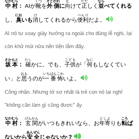
なかむら
くつ
そとがわ
む
ただ
なら
中村
：
AIが
靴
を
外側
に
向
けて
正
しく
並
べてくれる
にお
け
べんり
し、
臭
い
も
消
してくれるから
便利
だよ。
AI nó tự xoay giày hướng ra ngoài cho đúng lễ nghi, lại
còn khử mùi nữa nên tiện lắm đấy.
さかもと
たし
こども
なに
坂本
：
確
かに。でも、
子供
が「
何
もしなくてい
おも
いちばんこわ
い」と
思
うのが
一番怖
いよ。
Công nhận. Nhưng tớ sợ nhất là trẻ con nó lại nghĩ
"không cần làm gì cũng được" ấy.
なかむら
げんかん
としよ
ころ
中村
：
玄関
がいつもきれいなら、お
年寄
りも
転
ば
あんぜん
ない
から
安全
じゃないか？