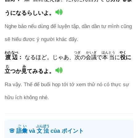
うになる
らしいよ。
Nghe bảo nếu dùng để luyện tập, dần dần tự mình cũng
sẽ hiểu được ý người khác đấy.
わたなべ
つぎ
かいぎ
ほんとう
やく
渡辺
：
なるほど。じゃあ、
次
の
会議
で
本当
に
役
に
た
み
立
つか
見
てみるよ。
Ra vậy. Thế để buổi họp tới tớ xem thử nó có thực sự
hữu ích không nhé.
ごい
ぶんぽう
🌸
語彙
và
文法
của ポイント