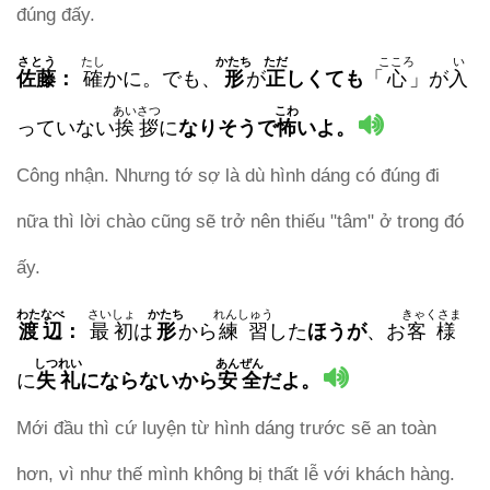
đúng đấy.
さとう
たし
かたち
ただ
こころ
い
佐藤
：
確
かに。でも、
形
が
正
しくても
「
心
」が
入
あいさつ
こわ
っていない
挨拶
に
なりそうで
怖
いよ。
Công nhận. Nhưng tớ sợ là dù hình dáng có đúng đi
nữa thì lời chào cũng sẽ trở nên thiếu "tâm" ở trong đó
ấy.
わたなべ
さいしょ
かたち
れんしゅう
きゃくさま
渡辺
：
最初
は
形
から
練習
した
ほうが
、お
客様
しつれい
あんぜん
に
失礼
に
ならない
から
安全
だよ。
Mới đầu thì cứ luyện từ hình dáng trước sẽ an toàn
hơn, vì như thế mình không bị thất lễ với khách hàng.