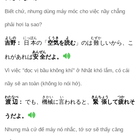
Biết chứ, nhưng dùng máy móc cho việc nầy chẳng
phải hơi lạ sao?
よしの
にっぽん
くうき
よ
むずか
吉野
：
日本
の「
空気
を
読
む
」のは
難
しいから、こ
あんぜん
れがあれば
安全
だよ。
Vì việc "đọc vị bầu không khí" ở Nhật khó lắm, có cái
nầy sẽ an toàn (không lo nói hớ).
わたなべ
きかい
い
きんちょう
つか
渡辺
：
でも、
機械
に
言
われると、
緊張
して
疲
れそ
うだよ。
Nhưng mà cứ để máy nó nhắc, tớ sợ sẽ thấy căng