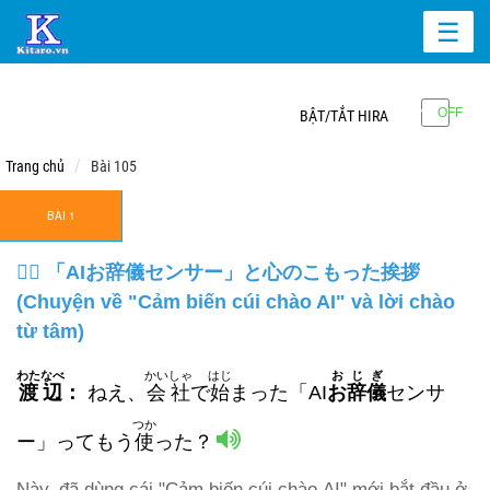
☰
BẬT/TẮT HIRA
Trang chủ
Bài 105
BÀI 1
🙇‍♂️ 「AIお辞儀センサー」と心のこもった挨拶
(Chuyện về "Cảm biến cúi chào AI" và lời chào
từ tâm)
わたなべ
かいしゃ
はじ
おじぎ
渡辺
：
ねえ、
会社
で
始
まった「AI
お辞儀
センサ
つか
ー」ってもう
使
った？
Này, đã dùng cái "Cảm biến cúi chào AI" mới bắt đầu ở