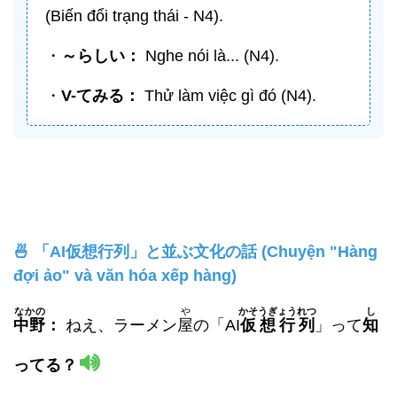
(Biến đổi trạng thái - N4).
・
～らしい：
Nghe nói là... (N4).
・
V-
てみる
：
Thử làm việc gì đó (N4).
🍜 「AI仮想行列」と並ぶ文化の話 (Chuyện "Hàng
đợi ảo" và văn hóa xếp hàng)
なかの
や
かそうぎょうれつ
し
中野
：
ねえ、ラーメン
屋
の「AI
仮想行列
」って
知
ってる？