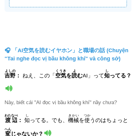
🎧 「AI空気を読むイヤホン」と職場の話 (Chuyện
"Tai nghe đọc vị bầu không khí" và công sở)
よしの
くうき
よ
し
吉野
：
ねえ、この「
空気
を
読
む
AI」って
知
ってる？
Này, biết cái "AI đọc vị bầu không khí" nầy chưa?
わたなべ
し
きかい
つか
渡辺
：
知
ってる。でも、
機械
を
使
うのはちょっと
へん
変
じゃないか？