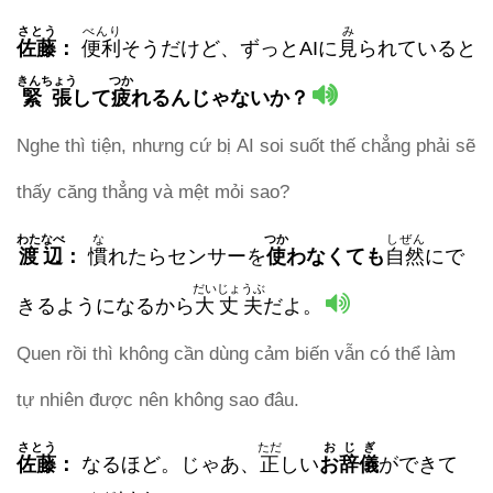
さとう
べんり
み
佐藤
：
便利
そうだけど、ずっとAIに
見
られていると
きんちょう
つか
緊張
して
疲
れるんじゃないか？
Nghe thì tiện, nhưng cứ bị AI soi suốt thế chẳng phải sẽ
thấy căng thẳng và mệt mỏi sao?
わたなべ
な
つか
しぜん
渡辺
：
慣
れたらセンサーを
使
わなくても
自然
にで
だいじょうぶ
きるようになるから
大丈夫
だよ。
Quen rồi thì không cần dùng cảm biến vẫn có thể làm
tự nhiên được nên không sao đâu.
さとう
ただ
おじぎ
佐藤
：
なるほど。じゃあ、
正
しい
お辞儀
ができて