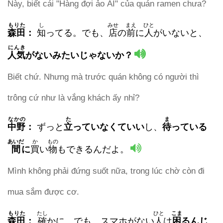
Này, biết cái "Hàng đợi ảo AI" của quán ramen chưa?
もりた
し
みせ
まえ
ひと
森田
：
知
ってる。でも、
店
の
前
に
人
がいないと、
にんき
人気
がない
みたいじゃないか？
Biết chứ. Nhưng mà trước quán không có người thì
trông cứ như là vắng khách ấy nhỉ?
なかの
た
ま
中野
：
ずっと
立
っていなくていい
し、
待
っている
あいだ
か
もの
間
に
買
い
物
もできるんだよ。
Mình không phải đứng suốt nữa, trong lúc chờ còn đi
mua sắm được cơ.
もりた
たし
ひと
こま
森田
：
確
かに。でも、スマホがない
人
は
困
る
んじ