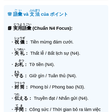
ごい
ぶんぽう
🌸
語彙
và
文法
của ポイント
じつようごい
📘
実用語彙
(Chuẩn N4 Focus):
シュウギ
・
祝儀
：
Tiền mừng đám cưới.
しつれい
・
失礼
：
Thất lễ / Bất lịch sự (N4).
さつ
・
お
札
：
Tờ tiền (N4).
まも
・
守
る：
Giữ gìn / Tuân thủ (N4).
フウトウ
・
封筒
：
Phong bì / Phong bao (N3).
つた
・
伝
える：
Truyền đạt / Nhắn gửi (N4).
てま
・
手間
：
Công sức / Thời gian bỏ ra làm việc