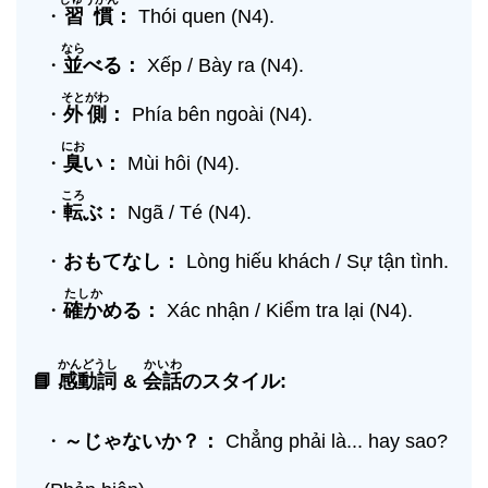
・
習慣
：
Thói quen (N4).
なら
・
並
べる：
Xếp / Bày ra (N4).
そとがわ
・
外側
：
Phía bên ngoài (N4).
にお
・
臭
い：
Mùi hôi (N4).
ころ
・
転
ぶ：
Ngã / Té (N4).
・
おもてなし：
Lòng hiếu khách / Sự tận tình.
たしか
・
確か
める：
Xác nhận / Kiểm tra lại (N4).
かんどうし
かいわ
📘
感動詞
&
会話
のスタイル:
・
～じゃないか？：
Chẳng phải là... hay sao?