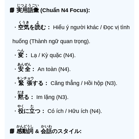
じつようごい
📘
実用語彙
(Chuẩn N4 Focus):
くうき
よ
・
空気
を
読
む：
Hiểu ý người khác / Đọc vị tình
huống (Thành ngữ quan trọng).
へん
・
変
：
Lạ / Kỳ quặc (N4).
あんぜん
・
安全
：
An toàn (N4).
キンチョウ
・
緊張
する：
Căng thẳng / Hồi hộp (N3).
だま
・
黙
る：
Im lặng (N3).
やく
た
・
役
に
立
つ：
Có ích / Hữu ích (N4).
かんどうし
かいわ
📘
感動詞
&
会話
のスタイル: