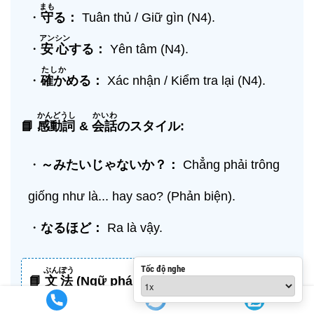
まも
・
守
る：
Tuân thủ / Giữ gìn (N4).
アンシン
・
安心
する：
Yên tâm (N4).
たしか
・
確か
める：
Xác nhận / Kiểm tra lại (N4).
かんどうし
かいわ
📘
感動詞
&
会話
のスタイル:
・
～みたいじゃないか？：
Chẳng phải trông
giống như là... hay sao? (Phản biện).
・
なるほど：
Ra là vậy.
Tốc độ nghe
ぶんぽう
📘
文法
(Ngữ pháp N4):
・
V-
なくていい
：
Không cần phải làm...