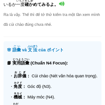
いちど
たしか
いるか
一度
確か
めてみるよ。
Ra là vậy. Thế thì để tớ thử kiểm tra một lần xem mình
đã cúi chào đúng chưa nhé.
ごい
ぶんぽう
🌸
語彙
và
文法
của ポイント
じつようごい
📘
実用語彙
(Chuẩn N4 Focus):
おじぎ
・
お辞儀
：
Cúi chào (Nét văn hóa quan trọng).
カクド
・
角度
：
Góc độ (N3).
キカイ
・
機械
：
Máy móc (N4).
ただ