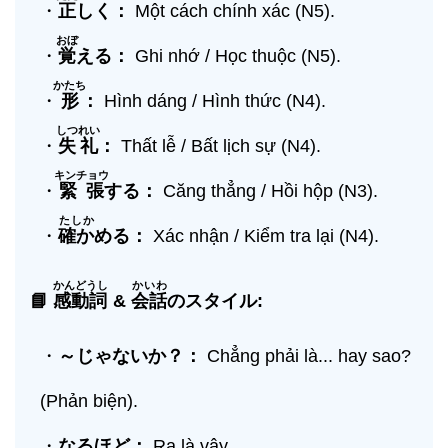
・
正
しく：
Một cách chính xác (N5).
おぼ
・
覚
える：
Ghi nhớ / Học thuộc (N5).
かたち
・
形
：
Hình dáng / Hình thức (N4).
しつれい
・
失礼
：
Thất lễ / Bất lịch sự (N4).
キンチョウ
・
緊張
する：
Căng thẳng / Hồi hộp (N3).
たしか
・
確か
める：
Xác nhận / Kiểm tra lại (N4).
かんどうし
かいわ
📘
感動詞
&
会話
のスタイル:
・
～じゃないか？：
Chẳng phải là... hay sao?
(Phản biện).
・
なるほど：
Ra là vậy.