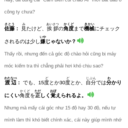
công ty chưa?
さとう
み
あいさつ
かくど
きかい
佐藤
：
見
たけど、
挨拶
の
角度
まで
機械
にチェック
いや
されるのは少し
嫌
じゃないか？
Thấy rồi, nhưng đến cả góc độ chào hỏi cũng bị máy
móc kiểm tra thì chẳng phải hơi khó chịu sao?
わたなべ
ど
ど
じぶん
わ
渡辺
：
でも、15
度
とか30
度
とか、
自分
では
分
かり
かくど
ただ
おぼ
にくい
角度
を
正
しく
覚
えられる
よ。
Nhưng mà mấy cái góc như 15 độ hay 30 độ, nếu tự
mình làm thì khó biết chính xác, cái này giúp mình nhớ