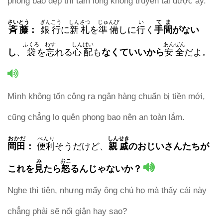
phong bao đẹp thì tấm lòng không truyền tải được ấy.
さいとう
ぎんこう
しんさつ
じゅんび
い
てま
斉藤
：
銀行
に
新札
を
準備
しに
行
く
手間
がない
ふくろ
わす
しんぱい
あんぜん
し
、
袋
を
忘
れる
心配
も
なくていい
から
安全
だよ。
Mình không tốn công ra ngân hàng chuẩn bị tiền mới,
cũng chẳng lo quên phong bao nên an toàn lắm.
おかだ
べんり
しんせき
岡田
：
便利
そうだけど、
親戚
のおじいさんたちが
み
おこ
これを
見
たら
怒
るんじゃないか？
Nghe thì tiện, nhưng mấy ông chú họ mà thấy cái này
chẳng phải sẽ nổi giận hay sao?