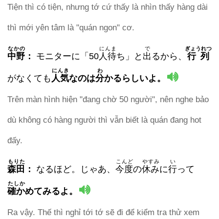
Tiện thì có tiện, nhưng tớ cứ thấy là nhìn thấy hàng dài
thì mới yên tâm là "quán ngon" cơ.
なかの
にんま
で
ぎょうれつ
中野
：
モニターに「50
人待
ち」と
出
るから、
行列
にんき
わ
がなくても
人気
なのは
分
かる
らしいよ。
Trên màn hình hiện "đang chờ 50 người", nên nghe bảo
dù không có hàng người thì vẫn biết là quán đang hot
đấy.
もりた
こんど
やすみ
い
森田
：
なるほど。じゃあ、
今度
の
休み
に
行
って
たしか
確か
めてみるよ。
Ra vậy. Thế thì nghỉ tới tớ sẽ đi để kiểm tra thử xem