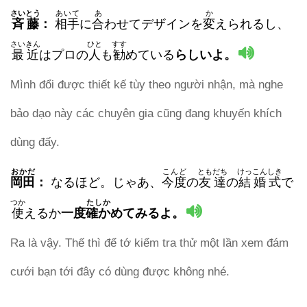
さいとう
あいて
あ
か
斉藤
：
相手
に
合
わせてデザインを
変
えられるし、
さいきん
ひと
すす
最近
はプロの
人
も
勧
めている
らしいよ。
Mình đổi được thiết kế tùy theo người nhận, mà nghe
bảo dạo này các chuyên gia cũng đang khuyến khích
dùng đấy.
おかだ
こんど
ともだち
けっこんしき
岡田
：
なるほど。じゃあ、
今度
の
友達
の
結婚式
で
つか
たしか
使
えるか
一度
確か
めてみるよ。
Ra là vậy. Thế thì để tớ kiểm tra thử một lần xem đám
cưới bạn tới đây có dùng được không nhé.