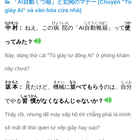
👟 「AI自動くつ箱」と玄関のマナー (Chuyện "Tủ
giày AI" và văn hóa cửa nhà)
なかむら
びょういん
じどうくつばこ
つか
中村
：
ねえ、この
病院
の「AI
自動靴箱
」って
使
ってみた？
Này, dùng thử cái "Tủ giày tự động AI" ở phòng khám
nầy chưa?
さかもと
み
きかい
なら
じぶん
坂本
：
見
たけど、
機械
に
並
べてもらう
のは、
自分
しゅうかん
でやる
習慣
が
なくなるんじゃないか？
Thấy rồi, nhưng để máy xếp hộ thì chẳng phải là mình
sẽ mất đi thói quen tự xếp giày hay sao?