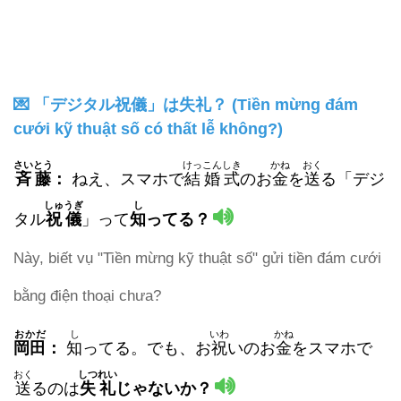
💌 「デジタル祝儀」は失礼？ (Tiền mừng đám
cưới kỹ thuật số có thất lễ không?)
さいとう
けっこんしき
かね
おく
斉藤
：
ねえ、スマホで
結婚式
のお
金
を
送
る「デジ
しゅうぎ
し
タル
祝儀
」って
知
ってる？
Này, biết vụ "Tiền mừng kỹ thuật số" gửi tiền đám cưới
bằng điện thoại chưa?
おかだ
し
いわ
かね
岡田
：
知
ってる。でも、お
祝
いのお
金
をスマホで
おく
しつれい
送
るのは
失礼
じゃないか？