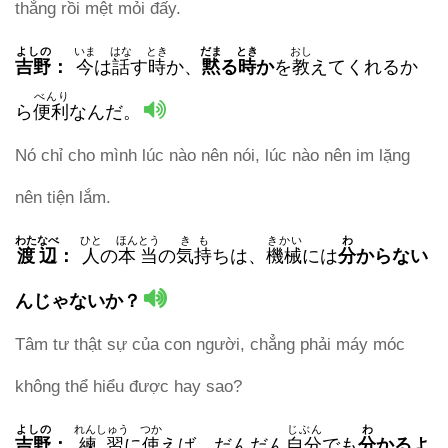
thẳng rồi mệt mỏi đấy.
よしの
いま
はな
とき
だま
とき
おし
吉野
：
今
は
話
す
時
か、
黙
る
時
か
を
教
えてくれるか
べんり
ら
便利
なんだ。
Nó chỉ cho mình lúc nào nên nói, lúc nào nên im lặng
nên tiện lắm.
わたなべ
ひと
ほんとう
きも
きかい
わ
渡辺
：
人
の
本当
の
気持
ちは、
機械
には
分
からない
んじゃないか？
Tâm tư thật sự của con người, chẳng phải máy móc
không thể hiểu được hay sao?
よしの
れんしゅう
つか
じぶん
わ
吉野
：
練習
に
使
えば、だんだん
自分
でも
分
かるよ