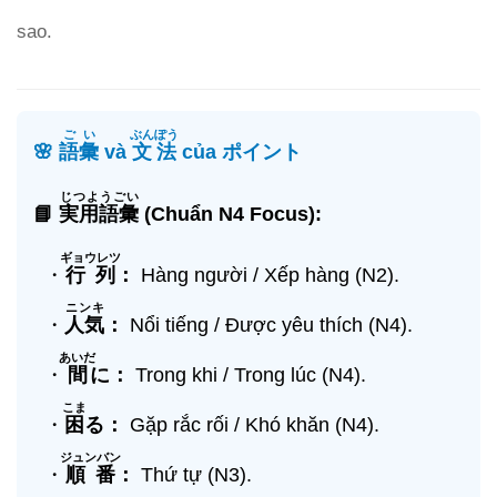
sao.
ごい
ぶんぽう
🌸
語彙
và
文法
của ポイント
じつようごい
📘
実用語彙
(Chuẩn N4 Focus):
ギョウレツ
・
行列
：
Hàng người / Xếp hàng (N2).
ニンキ
・
人気
：
Nổi tiếng / Được yêu thích (N4).
あいだ
・
間
に：
Trong khi / Trong lúc (N4).
こま
・
困
る：
Gặp rắc rối / Khó khăn (N4).
ジュンバン
・
順番
：
Thứ tự (N3).