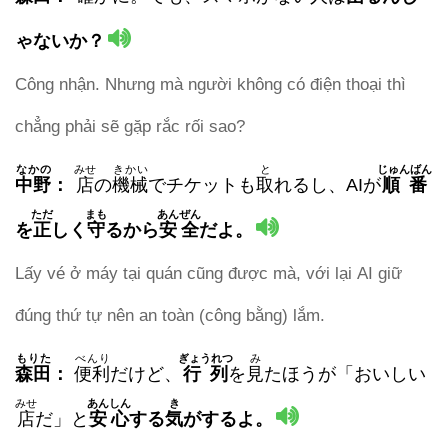
ゃないか？
Công nhận. Nhưng mà người không có điện thoại thì
chẳng phải sẽ gặp rắc rối sao?
なかの
みせ
きかい
と
じゅんばん
中野
：
店
の
機械
でチケットも
取
れるし、AIが
順番
ただ
まも
あんぜん
を
正
しく
守
る
から
安全
だよ。
Lấy vé ở máy tại quán cũng được mà, với lại AI giữ
đúng thứ tự nên an toàn (công bằng) lắm.
もりた
べんり
ぎょうれつ
み
森田
：
便利
だけど、
行列
を
見
たほうが「おいしい
みせ
あんしん
き
店
だ」と
安心
する
気
がするよ。