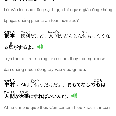
Lối vào lúc nào cũng sạch gọn thì người già cũng không
bị ngã, chẳng phải là an toàn hơn sao?
さかもと
べんり
にんげん
なに
坂本
：
便利
だけど、
人間
がどんどん
何
もしなくな
き
る
気
がするよ。
Tiện thì có tiện, nhưng tớ cứ cảm thấy con người sẽ
dần chẳng muốn động tay vào việc gì nữa.
なかむら
てつだ
こころ
中村
：
AIは
手伝
うだけだよ。
おもてなし
の
心
は
にんげん
だいじ
人間
が
大事
にすればいいんだ。
AI nó chỉ phụ giúp thôi. Còn cái tâm hiếu khách thì con