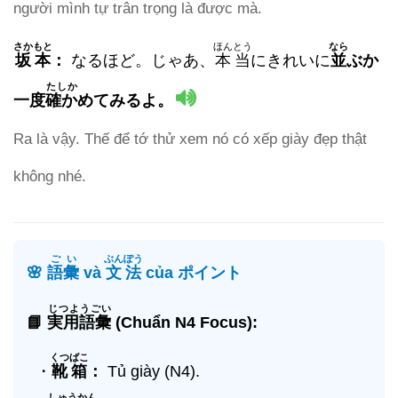
người mình tự trân trọng là được mà.
さかもと
ほんとう
なら
坂本
：
なるほど。じゃあ、
本当
にきれいに
並
ぶか
たしか
一度
確か
めてみるよ。
Ra là vậy. Thế để tớ thử xem nó có xếp giày đẹp thật
không nhé.
ごい
ぶんぽう
🌸
語彙
và
文法
của ポイント
じつようごい
📘
実用語彙
(Chuẩn N4 Focus):
くつばこ
・
靴箱
：
Tủ giày (N4).
しゅうかん