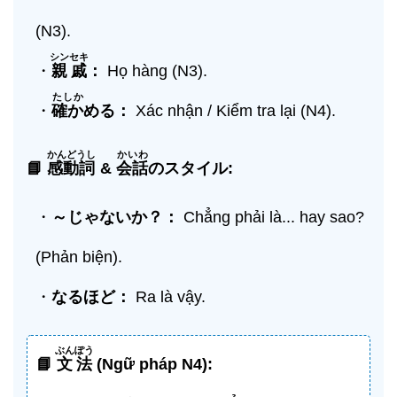
(N3).
シンセキ
・
親戚
：
Họ hàng (N3).
たしか
・
確か
める：
Xác nhận / Kiểm tra lại (N4).
かんどうし
かいわ
📘
感動詞
&
会話
のスタイル:
・
～じゃないか？：
Chẳng phải là... hay sao?
(Phản biện).
・
なるほど：
Ra là vậy.
ぶんぽう
📘
文法
(Ngữ pháp N4):