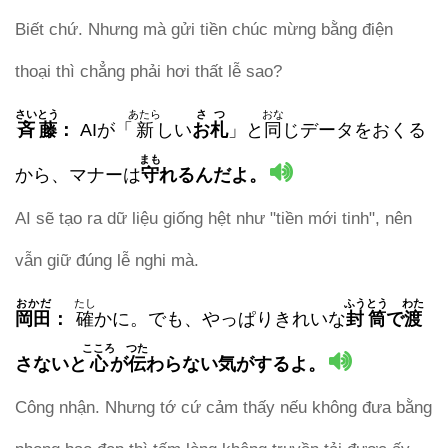
Biết chứ. Nhưng mà gửi tiền chúc mừng bằng điện
thoại thì chẳng phải hơi thất lễ sao?
さいとう
あたら
さつ
おな
斉藤
：
AIが「
新
しい
お札
」と
同
じデータをおくる
まも
から、マナーは
守
れる
んだよ。
AI sẽ tạo ra dữ liệu giống hệt như "tiền mới tinh", nên
vẫn giữ đúng lễ nghi mà.
おかだ
たし
ふうとう
わた
岡田
：
確
かに。でも、やっぱりきれいな
封筒
で
渡
こころ
つた
さないと
心
が
伝
わらない
気がするよ。
Công nhận. Nhưng tớ cứ cảm thấy nếu không đưa bằng