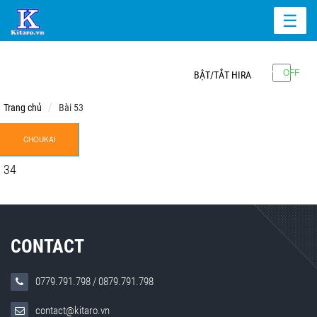
☰
BẬT/TẮT HIRA
Trang chủ
Bài 53
CHOUKAI
34
CONTACT
0779.791.798
/
0879.791.798
contact@kitaro.vn