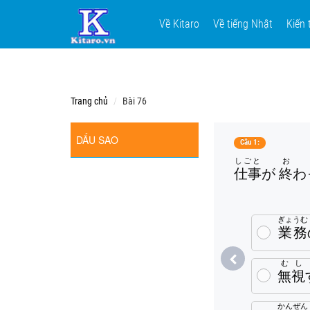
Về Kitaro
Về tiếng Nhật
Kiến 
Trang chủ
Bài 76
DẤU SAO
Câu 1:
しごと
お
仕事
が
終
わっ
ぎょうむ
業務
むし
無視
かんぜん