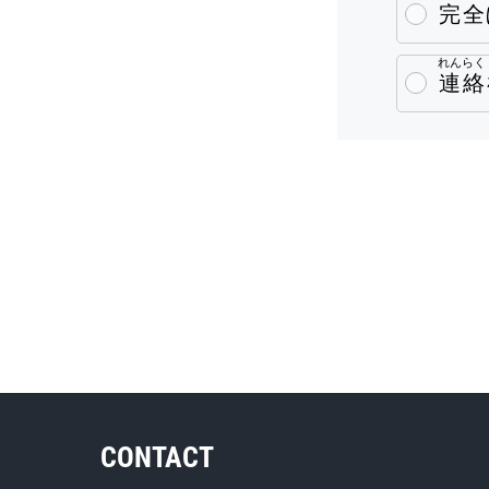
完全
れんらく
連絡
CONTACT