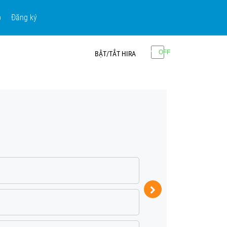
p
Đăng ký
BẬT/TẮT HIRA
Câu 2:
ぎじゅつ
6G
技術
と
か
す