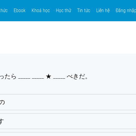
thức
Ebook
Khoá học
Học thử
Tin tức
Liên hệ
Đăng nhậ
たら _____ _____ ★ _____ べきだ。
の
す