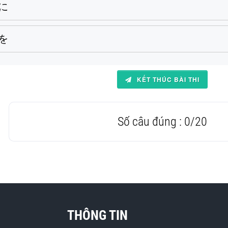
に
を
KẾT THÚC BÀI THI
Số câu đúng :
0
/
20
THÔNG TIN