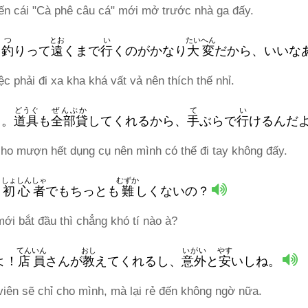
ến cái "Cà phê câu cá" mới mở trước nhà ga đấy.
つ
とお
い
たいへん
！
釣
りって
遠
くまで
行
くのがかなり
大変
だから、いいな
ệc phải đi xa kha khá vất vả nên thích thế nhỉ.
どうぐ
ぜんぶか
て
い
う。
道具
も
全部貸
してくれるから、
手
ぶらで
行
けるんだ
cho mượn hết dụng cụ nên mình có thể đi tay không đấy.
しょしんしゃ
むずか
。
初心者
でもちっとも
難
しくないの？
ới bắt đầu thì chẳng khó tí nào à?
てんいん
おし
いがい
やす
よ！
店員
さんが
教
えてくれるし、
意外
と
安
いしね。
viên sẽ chỉ cho mình, mà lại rẻ đến không ngờ nữa.