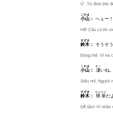
Ừ. Tớ định thử đ
こやま
小山
：
へぇー
Hể! Câu cá thì vi
すずき
鈴木
：
そうそ
Đúng thế. Vì họ 
こやま
すご
小山
：
凄
いね
Siêu nhỉ. Người m
すずき
かんたん
鈴木
：
簡単
だ
Dễ lắm! Vì nhân 