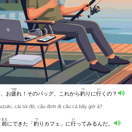
つか
つ
い
ん、お
疲
れ！そのバッグ、これから
釣
りに
行
くの？
uzuki, cái túi đó, cậu định đi câu cá bây giờ à?
きまえ
つ
い
駅前
にできた「
釣
りカフェ」に
行
ってみるんだ。