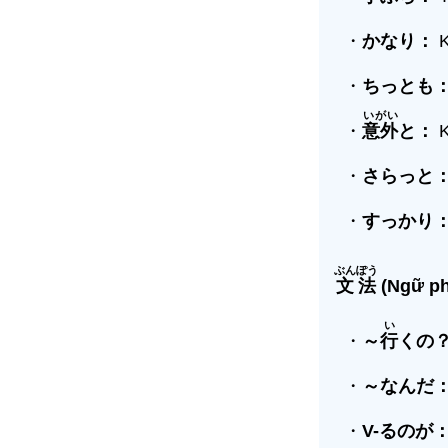
・
かなり：
K
・
ちっとも
いがい
・
意外
と：
K
・
さらっと
・
すっかり
ぶんぽう
文法
(Ngữ ph
い
・
～
行
くの
・
～なんだ
・
V-
るの
が