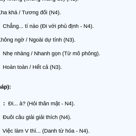
ha khá / Tương đối (N4).
：
Chẳng... tí nào (Đi với phủ định - N4).
hông ngờ / Ngoài dự tính (N3).
：
Nhẹ nhàng / Nhanh gọn (Từ mô phỏng).
：
Hoàn toàn / Hết cả (N3).
áp):
？：
Đi... à? (Hỏi thân mật - N4).
：
Đuôi câu giải giải thích (N4).
：
Việc làm V thì... (Danh từ hóa - N4).