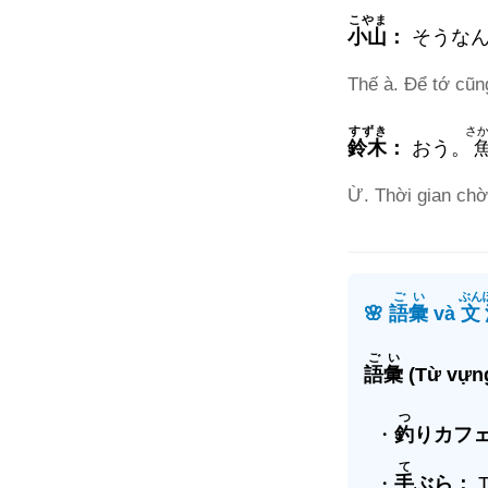
こやま
小山
：
そうな
Thế à. Để tớ cũn
すずき
さ
鈴木
：
おう。
Ừ. Thời gian chờ
ごい
ぶん
🌸
語彙
và
文
ごい
語彙
(Từ vựng
つ
・
釣
りカフ
て
・
手
ぶら：
T