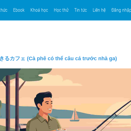
thức
Ebook
Khoá học
Học thử
Tin tức
Liên hệ
Đăng nhậ
ェ (Cà phê có thể câu cá trước nhà ga)