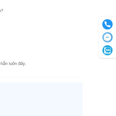
o?
 hẳn luôn đấy.