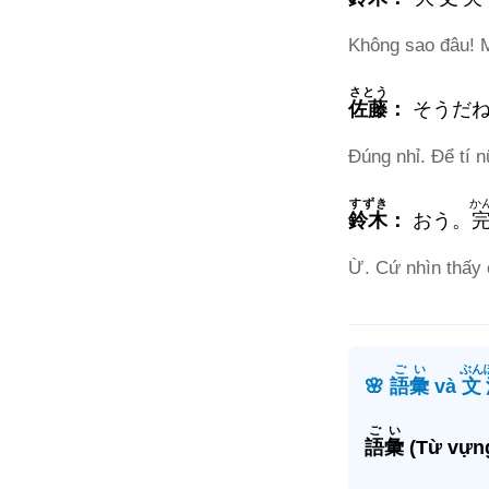
Không sao đâu! M
さとう
佐藤
：
そうだ
Đúng nhỉ. Để tí n
すずき
か
鈴木
：
おう。
Ừ. Cứ nhìn thấy 
ごい
ぶん
🌸
語彙
và
文
ごい
語彙
(Từ vựng