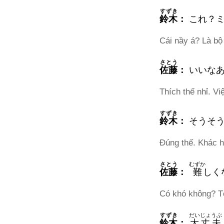
すずき
鈴木
：
これ？ミ
Cái nầy á? Là bộ
さとう
佐藤
：
いいな
Thích thế nhỉ. Vi
すずき
鈴木
：
そうそ
Đúng thế. Khác h
さとう
むずか
佐藤
：
難
しく
Có khó không? Tớ
すずき
だいじょうぶ
鈴木
：
大丈夫