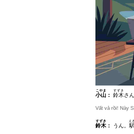
こやま
すずき
小山
：
鈴木
さ
Vất vả rồi! Này S
すずき
え
鈴木
：
うん。