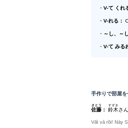
・
V-
て くれ
・
V-
れる
：
C
・
～し、～
・
V-
て みる
手作りで部屋を作る趣味
さとう
すずき
佐藤
：
鈴木
さ
Vất vả rồi! Này S