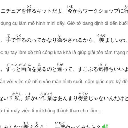
つく
いま
ニチュアを
作
るキットだよ。
今
からワークショップに
 dụng cụ làm mô hình mini đấy. Giờ tớ đang định đi đến buổ
て
つく
い
うらや
あ。
手
で
作
るのってかなり
癒
やされるから、
羨
ましいわ
ệc tự tay làm đồ thủ công kha khá là giúp giải tỏa tâm trạng 
ずっとがめん
み
ちが
きも
う。
ずっと画面
を
見
るのと
違
って、すこぶる
気持
ちいいよ
ẳn với việc cứ nhìn vào màn hình suốt, cảm giác cực kỳ dễ 
わたし
こま
さぎょう
とくい
ない？
私
、
細
かい
作業
はあんまり
得意
じゃないんだけ
 thì mấy việc tỉ mỉ không thành thạo cho lắm...
おし
あ
いちど
！みんなで
教
え
合
うし、
一度
やってみたら？