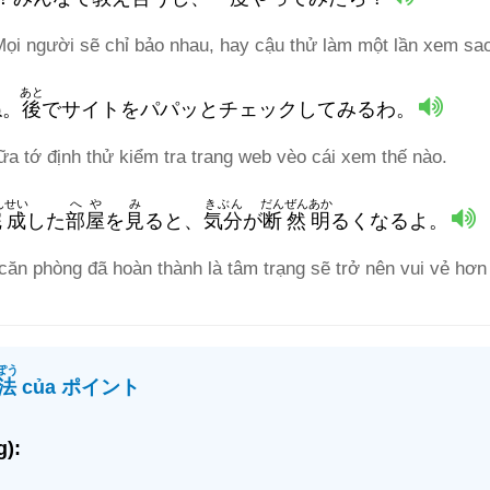
ọi người sẽ chỉ bảo nhau, hay cậu thử làm một lần xem sa
あと
ね。
後
でサイトをパパッとチェックしてみるわ。
ữa tớ định thử kiểm tra trang web vèo cái xem thế nào.
んせい
へや
み
きぶん
だんぜんあか
完成
した
部屋
を
見
ると、
気分
が
断然明
るくなるよ。
căn phòng đã hoàn thành là tâm trạng sẽ trở nên vui vẻ hơn
ぽう
法
của ポイント
):