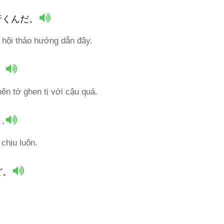
い
行
くんだ。
i hội thảo hướng dẫn đây.
。
nên tớ ghen tị với cậu quá.
.
chịu luôn.
ど。