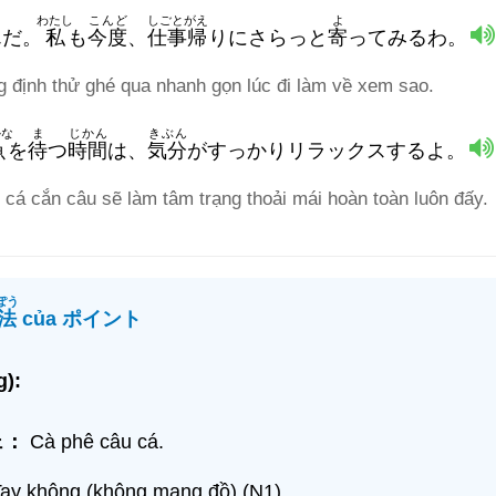
わたし
こんど
しごとがえ
よ
んだ。
私
も
今度
、
仕事帰
りにさらっと
寄
ってみるわ。
g định thử ghé qua nhanh gọn lúc đi làm về xem sao.
かな
ま
じかん
きぶん
魚
を
待
つ
時間
は、
気分
がすっかりリラックスするよ。
 cá cắn câu sẽ làm tâm trạng thoải mái hoàn toàn luôn đấy.
ぽう
法
của ポイント
):
ェ：
Cà phê câu cá.
ay không (không mang đồ) (N1).