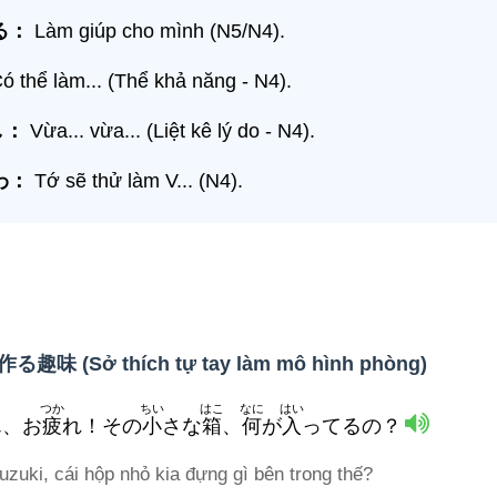
る
：
Làm giúp cho mình (N5/N4).
ó thể làm... (Thể khả năng - N4).
し：
Vừa... vừa... (Liệt kê lý do - N4).
わ
：
Tớ sẽ thử làm V... (N4).
 (Sở thích tự tay làm mô hình phòng)
つか
ちい
はこ
なに
はい
ん、お
疲
れ！その
小
さな
箱
、
何
が
入
ってるの？
uzuki, cái hộp nhỏ kia đựng gì bên trong thế?