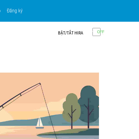
p
Đăng ký
BẬT/TẮT HIRA