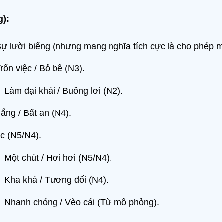
):
ự lười biếng (nhưng mang nghĩa tích cực là cho phép m
rốn việc / Bỏ bê (N3).
：
Làm đại khái / Buông lơi (N2).
ắng / Bất an (N4).
c (N5/N4).
：
Một chút / Hơi hơi (N5/N4).
：
Kha khá / Tương đối (N4).
：
Nhanh chóng / Vèo cái (Từ mô phỏng).