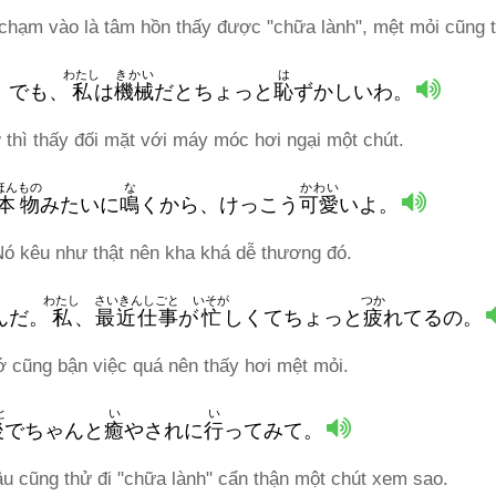
chạm vào là tâm hồn thấy được "chữa lành", mệt mỏi cũng t
わたし
きかい
は
。でも、
私
は
機械
だとちょっと
恥
ずかしいわ。
thì thấy đối mặt với máy móc hơi ngại một chút.
ほんもの
な
かわい
本物
みたいに
鳴
くから、けっこう
可愛
いよ。
ó kêu như thật nên kha khá dễ thương đó.
わたし
さいきんしごと
いそが
つか
んだ。
私
、
最近仕事
が
忙
しくてちょっと
疲
れてるの。
ớ cũng bận việc quá nên thấy hơi mệt mỏi.
と
い
い
後
でちゃんと
癒
やされに
行
ってみて。
cậu cũng thử đi "chữa lành" cẩn thận một chút xem sao.