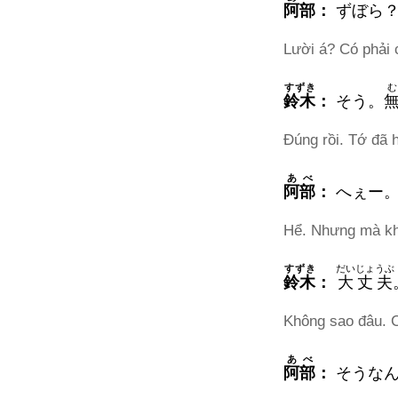
阿部
：
ずぼら
Lười á? Có phải 
すずき
鈴木
：
そう。
Đúng rồi. Tớ đã 
あべ
阿部
：
へぇー。
Hể. Nhưng mà khô
すずき
だいじょうぶ
鈴木
：
大丈夫
Không sao đâu. C
あべ
阿部
：
そうな