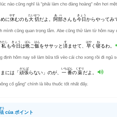
 lúc nào cũng nghĩ là "phải làm cho đàng hoàng" nên hơi mệt
やす
たいせつ
あべ
きょう
ために
休
むのも
大切
だよ。
阿部
さんも
今日
からやってみ
nh mình cũng quan trọng lắm. Abe cũng thử làm từ hôm nay đ
わたし
きょう
ばん
はん
す
はや
ね
。
私
も
今日
は
晩
ご
飯
をササッと
済
ませて、
早
く
寝
るわ。
g định hôm nay sẽ làm bữa tối vèo cái cho xong rồi đi ngủ 
がんば
いちばん
くすり
まには「
頑張
らない」のが、
一番
の
薬
だよ。
ông cố gắng" chính là liều thuốc tốt nhất đấy.
ぽう
法
của ポイント