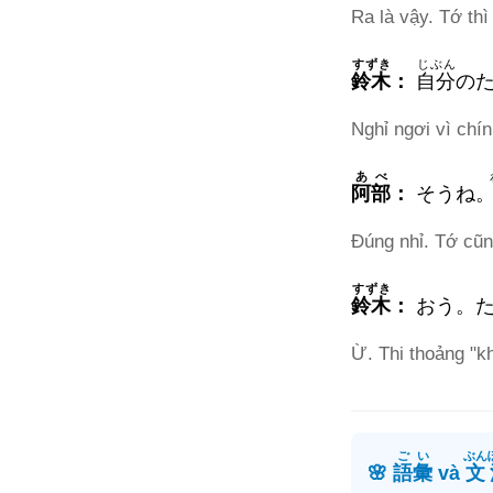
Ra là vậy. Tớ thì
すずき
じぶん
鈴木
：
自分
の
Nghỉ ngơi vì chí
あべ
阿部
：
そうね
Đúng nhỉ. Tớ cũn
すずき
鈴木
：
おう。た
Ừ. Thi thoảng "kh
ごい
ぶん
🌸
語彙
và
文