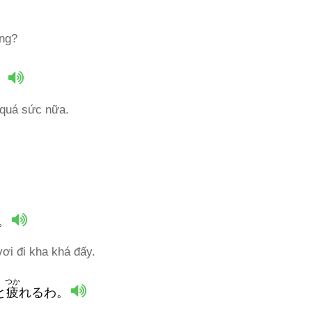
ông?
。
 quá sức nữa.
。
vơi đi kha khá đấy.
つか
と
疲
れるわ。