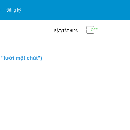
p
Đăng ký
BẬT/TẮT HIRA
ười một chút")