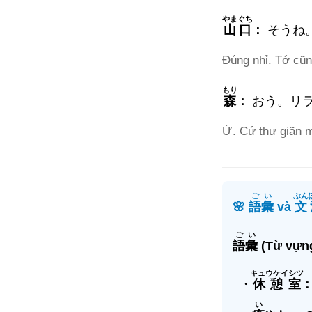
やまぐち
山口
：
そうね
Đúng nhỉ. Tớ cũn
もり
森
：
おう。リ
Ừ. Cứ thư giãn m
ごい
ぶん
🌸
語彙
và
文
ごい
語彙
(Từ vựng
キュウケイシツ
・
休憩室
い