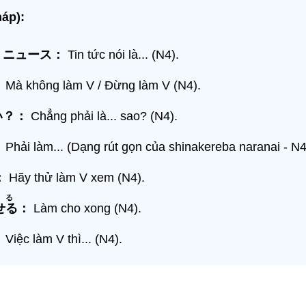
áp):
うニュース：
Tin tức nói là... (N4).
：
Mà không làm V / Đừng làm V (N4).
い？：
Chẳng phải là... sao? (N4).
：
Phải làm... (Dạng rút gọn của shinakereba naranai - N4
：
Hãy thử làm V xem (N4).
る
せる
：
Làm cho xong (N4).
：
Việc làm V thì... (N4).