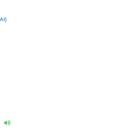
AI)
。