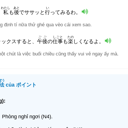
わたし
あと
い
。
私
も
後
でササッと
行
ってみるわ。
g định tí nữa thử ghé qua vèo cái xem sao.
ごご
しごと
たの
ラックスすると、
午後
の
仕事
も
楽
しくなるよ。
ột chút là việc buổi chiều cũng thấy vui vẻ ngay ấy mà.
ぽう
法
của ポイント
):
：
Phòng nghỉ ngơi (N4).