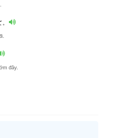
.
て。
i.
sớm đây.