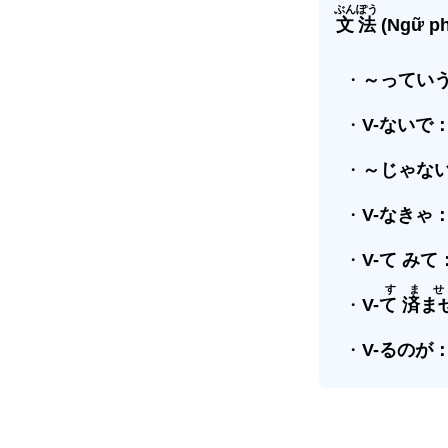
ぶんぽう
文法
(Ngữ ph
・
～ってい
・
V-
ないで
・
～じゃな
・
V-
なきゃ
・
V-
て みて
すませ
・
V-
て 済ま
・
V-
るのが