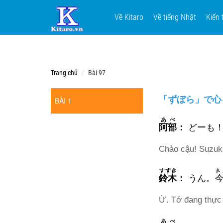
Về Kitaro
Về tiếng Nhật
Kiến 
Trang chủ
Bài 97
「ずぼら」で心を休める話
BÀI 1
あべ
阿部
：
どーも
Chào cậu! Suzuki
すずき
き
鈴木
：
うん。
Ừ. Tớ đang thực 
あべ