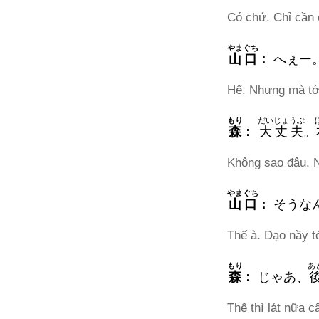
Có chứ. Chỉ cần 
やまぐち
山口
：
へぇー
Hể. Nhưng mà tớ 
もり
だいじょうぶ
森
：
大丈夫
。
Không sao đâu. N
やまぐち
山口
：
そうな
Thế à. Dạo nầy t
もり
あ
森
：
じゃあ、
Thế thì lát nữa 