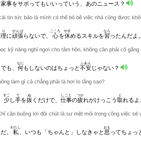
？
家事
をサボってもいいっていう、あのニュース？
cái tin tức bảo là mình có thể bỏ bê việc nhà cũng được kh
むり
がんば
こころ
やす
なら
無理
に
頑張
らないで、
心
を
休
めるスキルを
習
ったんだよ
học kỹ năng nghỉ ngơi cho tâm hồn, không cần phải cố gắng
なに
ふあん
でも、
何
もしないのはちょっと
不安
じゃない？
ng làm gì cả chẳng phải là hơi lo lắng sao?
すこ
て
ぬ
しごと
つか
と
。
少
し
手
を
抜
くだけで、
仕事
の
疲
れがけっこう
取
れるよ
hỉ cần buông lơi đôi chút là sự mệt mỏi trong công việc sẽ 
わたし
おも
んだ。
私
、いつも「ちゃんと」しなきゃと
思
ってちょっ