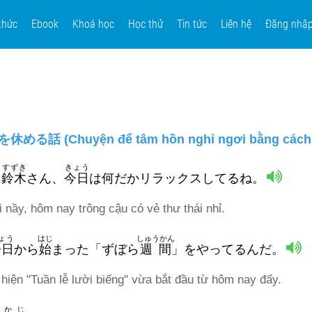
thức
Ebook
Khoá học
Học thử
Tin tức
Liên hệ
Đăng nhậ
 (Chuyện để tâm hồn nghỉ ngơi bằng cách "l
すずき
きょう
！
鈴木
さん、
今日
は何だかリラックスしてるね。
 nầy, hôm nay trông cậu có vẻ thư thái nhỉ.
ょう
はじ
しゅうかん
今日
から
始
まった「ずぼら
週間
」をやってるんだ。
hiện "Tuần lễ lười biếng" vừa bắt đầu từ hôm nay đấy.
かじ