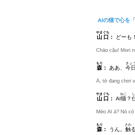
AIの猫で心を「癒やす
やまぐち
山口
：
どーも
Chào cậu! Mori n
もり
きょ
森
：
ああ、
今
À, tớ đang chơi 
やまぐち
ねこ
山口
：
AI
猫
？
Mèo AI á? Nó có 
もり
さわ
森
：
うん。
触