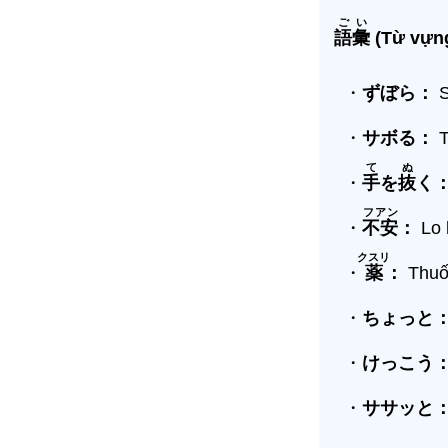
ごい
語彙
(Từ vựng
・
ずぼら：
S
・
サボる：
T
て
ぬ
・
手
を
抜
く
フアン
・
不安
：
Lo l
クスリ
・
薬
：
Thuố
・
ちょっと
・
けっこう
・
ササッと