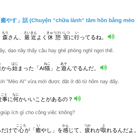
」話 (Chuyện "chữa lành" tâm hồn bằng mèo 
もり
さいきん
きゅうけいしつ
い
！
森
さん、
最近
よく
休憩室
に
行
ってるね。
ầy, dạo nầy thấy cậu hay ghé phòng nghỉ ngơi thế.
う
はじ
ねこ
あそ
日
から
始
まった「AI
猫
」と
遊
んでるんだ。
với "Mèo AI" vừa mới được đặt ở đó từ hôm nay đấy.
しごと
なに
仕事
に
何
かいいことがあるの？
giúp ích gì cho công việc không?
こころ
い
かん
つか
と
るだけで
心
が「
癒
やし」を
感
じて、
疲
れが
取
れるんだよ