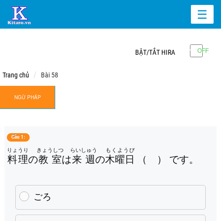
☰
BẬT/TẮT HIRA
Trang chủ
Bài 58
NGỮ PHÁP
Câu 1:
りょうり
きょうしつ
らいしゅう
もくようび
料理
の
教室
は
来週
の
木曜日
（ ） です。
ごろ