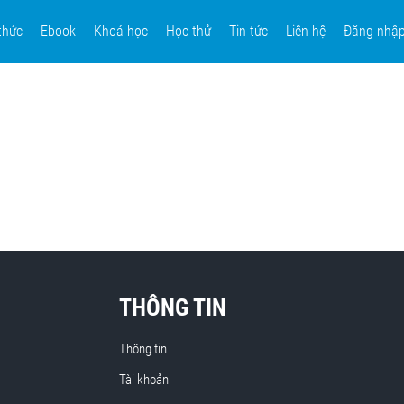
thức
Ebook
Khoá học
Học thử
Tin tức
Liên hệ
Đăng nhậ
THÔNG TIN
Thông tin
Tài khoản