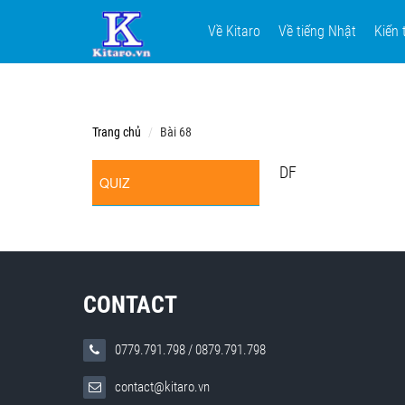
Về Kitaro
Về tiếng Nhật
Kiến 
Trang chủ
Bài 68
DF
QUIZ
CONTACT
0779.791.798
/
0879.791.798
contact@kitaro.vn