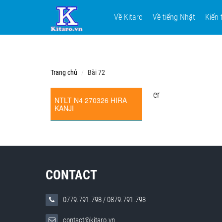
Về Kitaro
Về tiếng Nhật
Kiến 
Trang chủ
Bài 72
er
NTLT N4 270326 HIRA
KANJI
CONTACT
0779.791.798
/
0879.791.798
contact@kitaro.vn