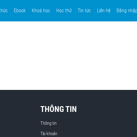
thức
Ebook
Khoá học
Học thử
Tin tức
Liên hệ
Đăng nhậ
THÔNG TIN
Thông tin
Tài khoản