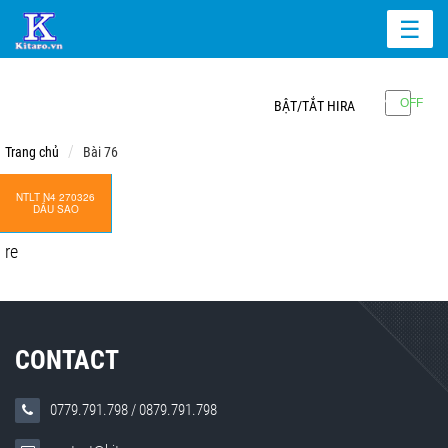
☰
BẬT/TẮT HIRA
Trang chủ
Bài 76
NTLT N4 270326
DẤU SAO
re
CONTACT
0779.791.798
/
0879.791.798