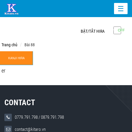
☰
BẬT/TẮT HIRA
Trang chủ
Bài 88
KANJI HIRA
er
CONTACT
0779.791.798
/
0879.791.798
contact@kitaro.vn