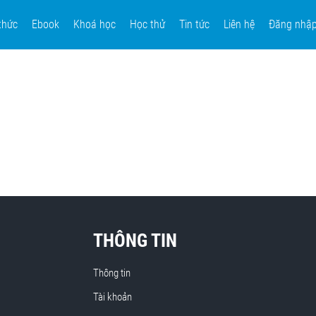
thức
Ebook
Khoá học
Học thử
Tin tức
Liên hệ
Đăng nhậ
THÔNG TIN
Thông tin
Tài khoản