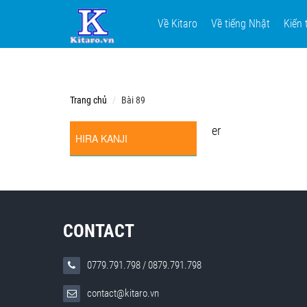
Về Kitaro
Về tiếng Nhật
Kiến 
Trang chủ
Bài 89
er
HIRA KANJI
CONTACT
0779.791.798
/
0879.791.798
contact@kitaro.vn