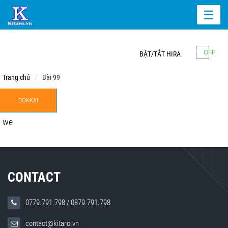
☰
BẬT/TẮT HIRA
Trang chủ
Bài 99
DOKKAI
we
CONTACT
0779.791.798
/
0879.791.798
contact@kitaro.vn