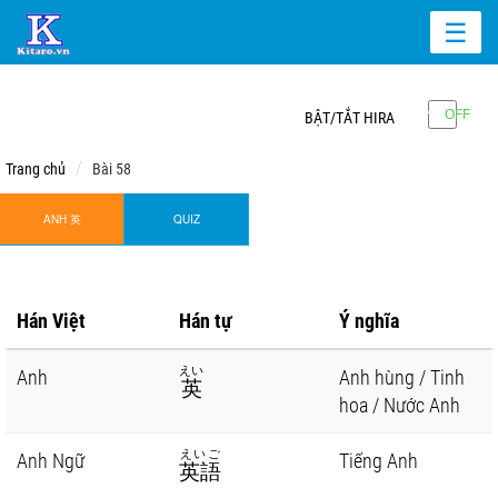
☰
BẬT/TẮT HIRA
Trang chủ
Bài 58
ANH 英
QUIZ
Hán Việt
Hán tự
Ý nghĩa
えい
Anh
Anh hùng / Tinh
英
hoa / Nước Anh
えいご
Anh Ngữ
Tiếng Anh
英語