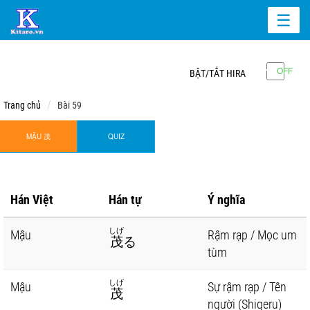
☰
BẬT/TẮT HIRA
Trang chủ
Bài 59
MẬU 茂
QUIZ
Hán Việt
Hán tự
Ý nghĩa
しげ
Mậu
Rậm rạp / Mọc um
茂
る
tùm
しげ
Mậu
Sự rậm rạp / Tên
茂
người (Shigeru)