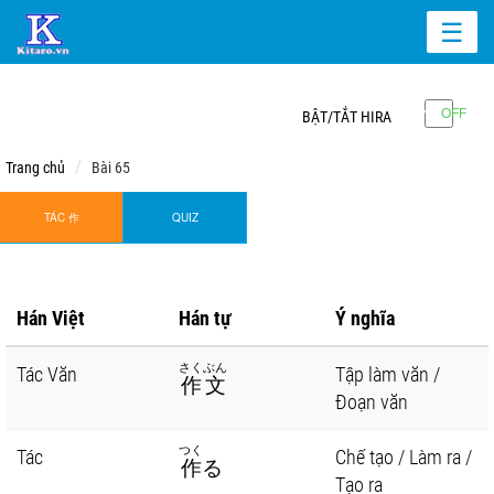
☰
BẬT/TẮT HIRA
Trang chủ
Bài 65
TÁC 作
QUIZ
Hán Việt
Hán tự
Ý nghĩa
さくぶん
Tác Văn
Tập làm văn /
作文
Đoạn văn
つく
Tác
Chế tạo / Làm ra /
作
る
Tạo ra