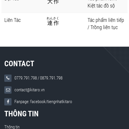
大作
Kiệt tác đồ sộ
れんさく
Liên Tác
Tác phẩm liên tiếp
連作
/ Trồng liên tục
CONTACT
0779.791.798
/
0879.791.798
contact@kitaro.vn
Fanpage: facebook/tiengnhatkitaro
THÔNG TIN
Thông tin