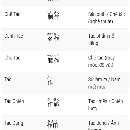
せいさく
Chế Tác
Sản xuất / Chế tác
制作
(nghệ thuật)
めいさく
Danh Tác
Tác phẩm nổi
名作
tiếng
せいさく
Chế Tác
Chế tạo (máy
製作
móc, đồ vật)
さく
Tác
Sự làm ra / Năm
作
mất mùa
さくせん
Tác Chiến
Tác chiến / Chiến
作戦
lược
さよう
Tác Dụng
Tác dụng / Ảnh
作用