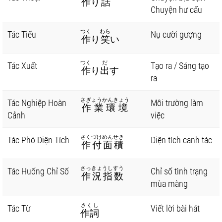
作
り
話
Chuyện hư cấu
つく
わら
Tác Tiếu
Nụ cười gượng
作
り
笑
い
つく
だ
Tác Xuất
Tạo ra / Sáng tạo
作
り
出
す
ra
さぎょうかんきょう
Tác Nghiệp Hoàn
Môi trường làm
作業環境
Cảnh
việc
さくづけめんせき
Tác Phó Diện Tích
Diện tích canh tác
作付面積
さっきょうしすう
Tác Huống Chỉ Số
Chỉ số tình trạng
作況指数
mùa màng
さくし
Tác Từ
Viết lời bài hát
作詞