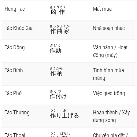
きょうさく
Hung Tác
Mất mùa
凶作
さっきょくか
Tác Khúc Gia
Nhà soạn nhạc
作曲家
さどう
Tác Động
Vận hành / Hoạt
作動
động (máy)
さくがら
Tác Bính
Tình hình mùa
作柄
màng
さくづ
Tác Phó
Việc gieo trồng
作付
け
つく
あ
Tác Thượng
Hoàn thành / Xây
作
り
上
げる
dựng xong
つく
ばなし
Tác Thoại
Chuyện bịa đặt /