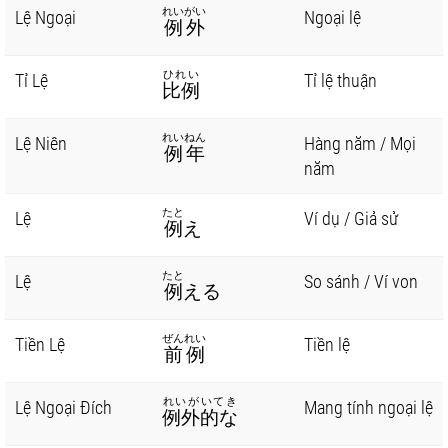
れいがい
Lệ Ngoại
Ngoại lệ
例外
ひれい
Tỉ Lệ
Tỉ lệ thuận
比例
れいねん
Lệ Niên
Hàng năm / Mọi
例年
năm
たと
Lệ
Ví dụ / Giả sử
例
え
たと
Lệ
So sánh / Ví von
例
える
ぜんれい
Tiền Lệ
Tiền lệ
前例
れいがいてき
Lệ Ngoại Đích
Mang tính ngoại lệ
例外的な