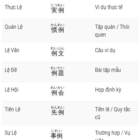
じつれい
Thực Lệ
Ví dụ thực tế
実例
かんれい
Quán Lệ
Tập quán / Thói
慣例
quen
れいぶん
Lệ Văn
Câu ví dụ
例文
れいだい
Lệ Đề
Bài tập mẫu
例題
れいかい
Lệ Hội
Họp định kỳ
例会
せんれい
Tiên Lệ
Tiền lệ / Quy tắc
先例
cũ
じれい
Sự Lệ
Trường hợp / Vụ
事例