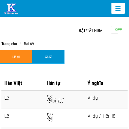
☰
BẬT/TẮT HIRA
Trang chủ
Bài 69
LỆ 例
QUIZ
Hán Việt
Hán tự
Ý nghĩa
たと
Lệ
Ví dụ
例
えば
れい
Lệ
Ví dụ / Tiền lệ
例