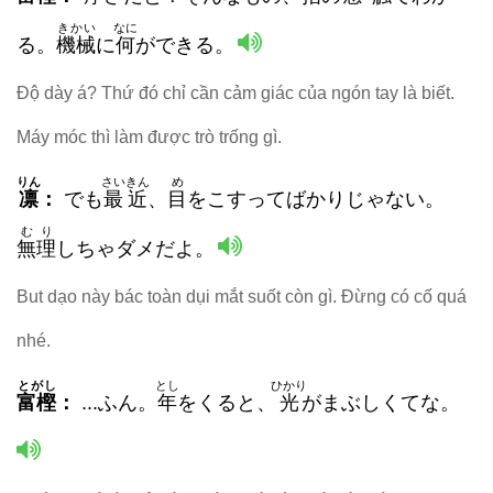
きかい
なに
る。
機械
に
何
ができる。
Độ dày á? Thứ đó chỉ cần cảm giác của ngón tay là biết.
Máy móc thì làm được trò trống gì.
りん
さいきん
め
凛
：
でも
最近
、
目
をこすってばかりじゃない。
むり
無理
しちゃダメだよ。
But dạo này bác toàn dụi mắt suốt còn gì. Đừng có cố quá
nhé.
とがし
とし
ひかり
富樫
：
...ふん。
年
をくると、
光
がまぶしくてな。