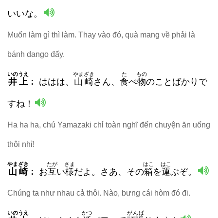
いいな。
Muốn làm gì thì làm. Thay vào đó, quà mang về phải là
bánh dango đấy.
いのうえ
やまざき
た
もの
井上
：
ははは、
山崎
さん、
食
べ
物
のことばかりで
すね！
Ha ha ha, chú Yamazaki chỉ toàn nghĩ đến chuyện ăn uống
thôi nhỉ!
やまざき
たが
さま
はこ
はこ
山崎
：
お
互
い
様
だよ。さあ、その
箱
を
運
ぶぞ。
Chúng ta như nhau cả thôi. Nào, bưng cái hòm đó đi.
いのうえ
かつ
がんば