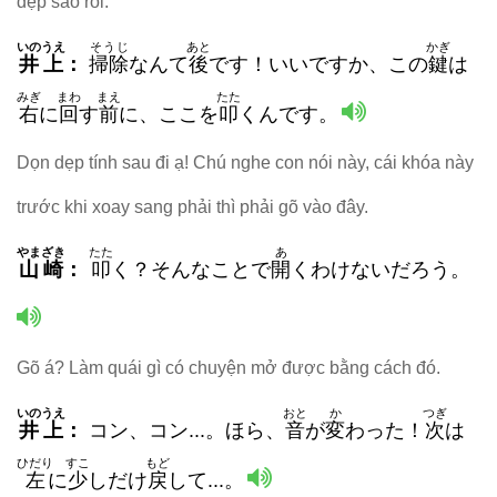
dẹp sao rồi.
いのうえ
そうじ
あと
かぎ
井上
：
掃除
なんて
後
です！いいですか、この
鍵
は
みぎ
まわ
まえ
たた
右
に
回
す
前
に、ここを
叩
くんです。
Dọn dẹp tính sau đi ạ! Chú nghe con nói này, cái khóa này
trước khi xoay sang phải thì phải gõ vào đây.
やまざき
たた
あ
山崎
：
叩
く？そんなことで
開
くわけないだろう。
Gõ á? Làm quái gì có chuyện mở được bằng cách đó.
いのうえ
おと
か
つぎ
井上
：
コン、コン...。ほら、
音
が
変
わった！
次
は
ひだり
すこ
もど
左
に
少
しだけ
戻
して...。