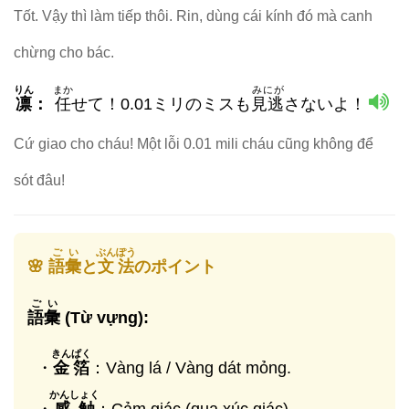
Tốt. Vậy thì làm tiếp thôi. Rin, dùng cái kính đó mà canh
chừng cho bác.
りん
まか
みにが
凛
：
任
せて！0.01ミリのミスも
見逃
さないよ！
Cứ giao cho cháu! Một lỗi 0.01 mili cháu cũng không để
sót đâu!
ごい
ぶんぽう
🌸
語彙
と
文法
のポイント
ごい
語彙
(Từ vựng):
きんぱく
・
金箔
：Vàng lá / Vàng dát mỏng.
かんしょく