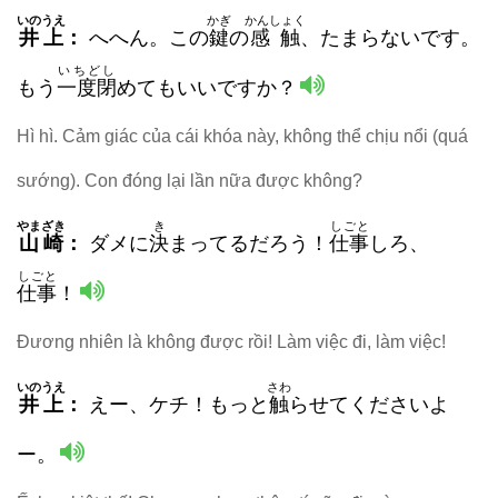
いのうえ
かぎ
かんしょく
井上
：
へへん。この
鍵
の
感触
、たまらないです。
いちどし
もう
一度閉
めてもいいですか？
Hì hì. Cảm giác của cái khóa này, không thể chịu nổi (quá
sướng). Con đóng lại lần nữa được không?
やまざき
き
しごと
山崎
：
ダメに
決
まってるだろう！
仕事
しろ、
しごと
仕事
！
Đương nhiên là không được rồi! Làm việc đi, làm việc!
いのうえ
さわ
井上
：
えー、ケチ！もっと
触
らせてくださいよ
ー。