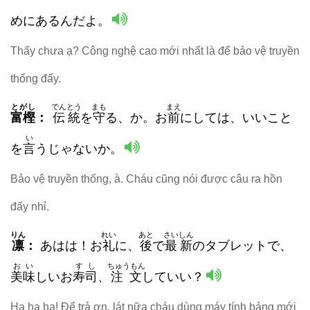
めにあるんだよ。
Thấy chưa ạ? Công nghệ cao mới nhất là để bảo vệ truyền
thống đấy.
とがし
でんとう
まも
まえ
富樫
：
伝統
を
守
る、か。お
前
にしては、いいこと
い
を
言
うじゃないか。
Bảo vệ truyền thống, à. Cháu cũng nói được câu ra hồn
đấy nhỉ.
りん
れい
あと
さいしん
凛
：
あはは！お
礼
に、
後
で
最新
のタブレットで、
おい
すし
ちゅうもん
美味
しいお
寿司
、
注文
していい？
Ha ha ha! Để trả ơn, lát nữa cháu dùng máy tính bảng mới