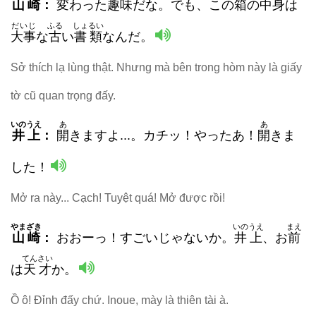
山崎
：
変
わった
趣味
だな。でも、この
箱
の
中身
は
だいじ
ふる
しょるい
大事
な
古
い
書類
なんだ。
Sở thích lạ lùng thật. Nhưng mà bên trong hòm này là giấy
tờ cũ quan trọng đấy.
いのうえ
あ
あ
井上
：
開
きますよ...。カチッ！やったあ！
開
きま
した！
Mở ra này... Cạch! Tuyệt quá! Mở được rồi!
やまざき
いのうえ
まえ
山崎
：
おおーっ！すごいじゃないか。
井上
、お
前
てんさい
は
天才
か。
Ồ ô! Đỉnh đấy chứ. Inoue, mày là thiên tài à.