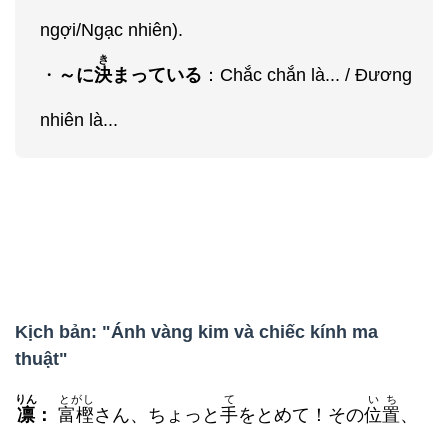
ngợi/Ngạc nhiên).
き
・
～に
決
まっている
：Chắc chắn là... / Đương
nhiên là...
Kịch bản: "Ánh vàng kim và chiếc kính ma
thuật"
りん
とがし
て
いち
凛
：
富樫
さん、ちょっと
手
をとめて！その
位置
、