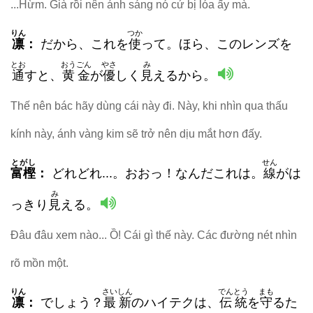
...Hừm. Già rồi nên ánh sáng nó cứ bị lóa ấy mà.
りん
つか
凛
：
だから、これを
使
って。ほら、このレンズを
とお
おうごん
やさ
み
通
すと、
黄金
が
優
しく
見
えるから。
Thế nên bác hãy dùng cái này đi. Này, khi nhìn qua thấu
kính này, ánh vàng kim sẽ trở nên dịu mắt hơn đấy.
とがし
せん
富樫
：
どれどれ...。おおっ！なんだこれは。
線
がは
み
っきり
見
える。
Đâu đâu xem nào... Ồ! Cái gì thế này. Các đường nét nhìn
rõ mồn một.
りん
さいしん
でんとう
まも
凛
：
でしょう？
最新
のハイテクは、
伝統
を
守
るた