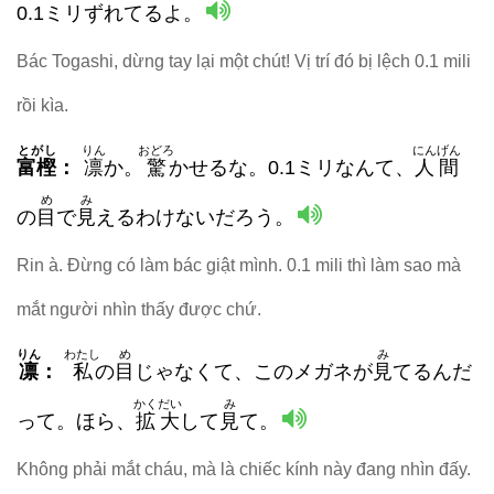
0.1ミリずれてるよ。
Bác Togashi, dừng tay lại một chút! Vị trí đó bị lệch 0.1 mili
rồi kìa.
とがし
りん
おどろ
にんげん
富樫
：
凛
か。
驚
かせるな。0.1ミリなんて、
人間
め
み
の
目
で
見
えるわけないだろう。
Rin à. Đừng có làm bác giật mình. 0.1 mili thì làm sao mà
mắt người nhìn thấy được chứ.
りん
わたし
め
み
凛
：
私
の
目
じゃなくて、このメガネが
見
てるんだ
かくだい
み
って。ほら、
拡大
して
見
て。
Không phải mắt cháu, mà là chiếc kính này đang nhìn đấy.