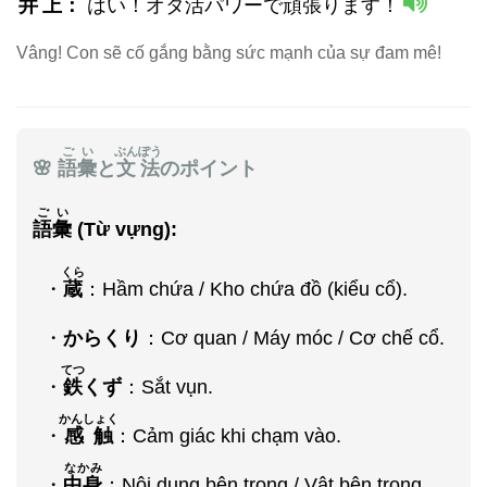
井上
：
はい！オタ
活
パワーで
頑張
ります！
Vâng! Con sẽ cố gắng bằng sức mạnh của sự đam mê!
ごい
ぶんぽう
🌸
語彙
と
文法
のポイント
ごい
語彙
(Từ vựng):
くら
・
蔵
：Hầm chứa / Kho chứa đồ (kiểu cổ).
・
からくり
：Cơ quan / Máy móc / Cơ chế cổ.
てつ
・
鉄
くず
：Sắt vụn.
かんしょく
・
感触
：Cảm giác khi chạm vào.
なかみ
・
中身
：Nội dung bên trong / Vật bên trong.