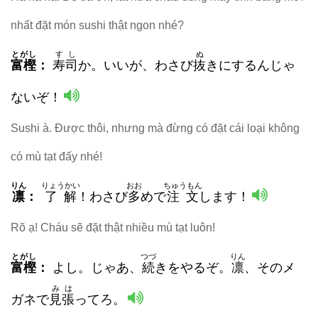
nhất đặt món sushi thật ngon nhé?
とがし
すし
ぬ
富樫
：
寿司
か。いいが、わさび
抜
きにするんじゃ
ないぞ！
Sushi à. Được thôi, nhưng mà đừng có đặt cái loại không
có mù tạt đấy nhé!
りん
りょうかい
おお
ちゅうもん
凛
：
了解
！わさび
多
めで
注文
します！
Rõ ạ! Cháu sẽ đặt thật nhiều mù tạt luôn!
とがし
つづ
りん
富樫
：
よし。
じゃあ
、
続
きをやるぞ。
凛
、そのメ
みは
ガネで
見張
ってろ。