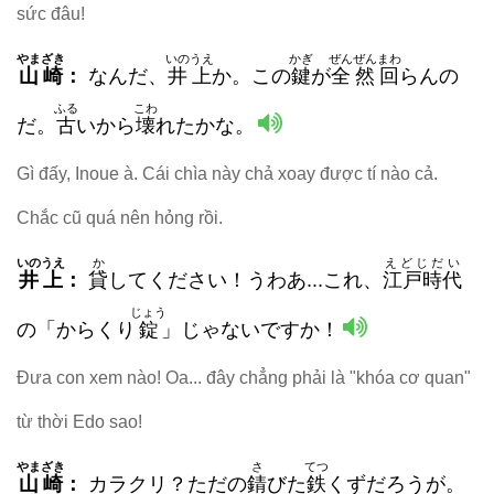
sức đâu!
やまざき
いのうえ
かぎ
ぜんぜんまわ
山崎
：
なんだ、
井上
か。この
鍵
が
全然回
らんの
ふる
こわ
だ。
古
いから
壊
れたかな。
Gì đấy, Inoue à. Cái chìa này chả xoay được tí nào cả.
Chắc cũ quá nên hỏng rồi.
いのうえ
か
えどじだい
井上
：
貸
してください！うわあ...これ、
江戸時代
じょう
の「からくり
錠
」じゃないですか！
Đưa con xem nào! Oa... đây chẳng phải là "khóa cơ quan"
từ thời Edo sao!
やまざき
さ
てつ
山崎
：
カラクリ？ただの
錆
びた
鉄
くずだろうが。