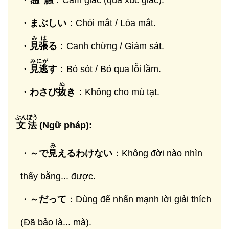
・
感触
：Cảm giác (qua xúc giác).
・
まぶしい
：Chói mắt / Lóa mắt.
みは
・
見張
る
：Canh chừng / Giám sát.
みにが
・
見逃
す
：Bỏ sót / Bỏ qua lỗi lầm.
ぬ
・
わさび
抜
き
：Không cho mù tạt.
ぶんぽう
文法
(Ngữ pháp):
み
・
～で
見
えるわけない
：Không đời nào nhìn
thấy bằng... được.
・
～だって
：Dùng để nhấn mạnh lời giải thích
(Đã bảo là... mà).