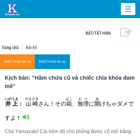
☰
BẬT/TẮT HIRA
Trang chủ
Bài 85
ĐÀM THOẠI N4 (2)
ĐÀM THOẠI N4 (8)
Kịch bản: "Hầm chứa cũ và chiếc chìa khóa đam
mê"
いのうえ
やまざき
はこ
むり
あ
井上
：
山崎
さん！その
箱
、
無理
に
開
けちゃダメで
すよ！
Chú Yamazaki! Cái hòm đó chú không được cố mở bằng