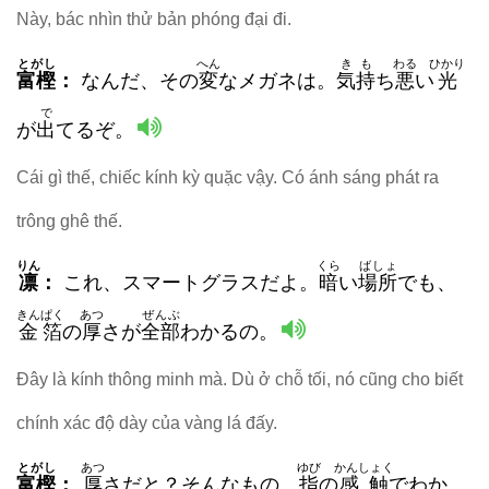
Này, bác nhìn thử bản phóng đại đi.
とがし
へん
きも
わる
ひかり
富樫
：
なんだ、その
変
なメガネは。
気持
ち
悪
い
光
で
が
出
てるぞ。
Cái gì thế, chiếc kính kỳ quặc vậy. Có ánh sáng phát ra
trông ghê thế.
りん
くら
ばしょ
凛
：
これ、スマートグラスだよ。
暗
い
場所
でも、
きんぱく
あつ
ぜんぶ
金箔
の
厚
さが
全部
わかるの。
Đây là kính thông minh mà. Dù ở chỗ tối, nó cũng cho biết
chính xác độ dày của vàng lá đấy.
とがし
あつ
ゆび
かんしょく
富樫
：
厚
さだと？そんなもの、
指
の
感触
でわか