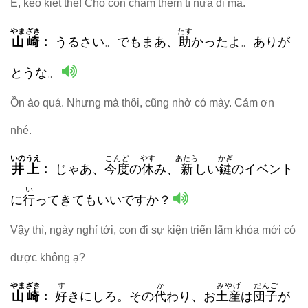
Ế, keo kiệt thế! Cho con chạm thêm tí nữa đi mà.
やまざき
たす
山崎
：
うるさい。でもまあ、
助
かったよ。ありが
とうな。
Ồn ào quá. Nhưng mà thôi, cũng nhờ có mày. Cảm ơn
nhé.
いのうえ
こんど
やす
あたら
かぎ
井上
：
じゃあ、
今度
の
休
み、
新
しい
鍵
の
イベント
い
に
行
ってきてもいいですか？
Vậy thì, ngày nghỉ tới, con đi sự kiện triển lãm khóa mới có
được không ạ?
やまざき
す
か
みやげ
だんご
山崎
：
好
きにしろ。その
代
わり、お
土産
は
団子
が