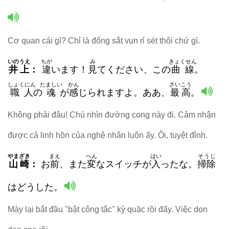
Cơ quan cái gì? Chỉ là đống sắt vụn rỉ sét thôi chứ gì.
いのうえ
ちが
み
きょくせん
井上
：
違
います！
見
てください、この
曲線
。
しょくにん
たましい
かん
さいこう
職人
の
魂
が
感
じられますよ。ああ、
最高
。
Không phải đâu! Chú nhìn đường cong này đi. Cảm nhận
được cả linh hồn của nghệ nhân luôn ấy. Ôi, tuyệt đỉnh.
やまざき
まえ
へん
はい
そうじ
山崎
：
お
前
、また
変
な
スイッチ
が
入
ったな。
掃除
はどうした。
Mày lại bắt đầu "bật công tắc" kỳ quặc rồi đấy. Việc dọn