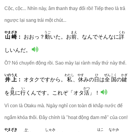
Cộc, cộc... Nhìn này, âm thanh thay đổi rồi! Tiếp theo là trả
ngược lại sang trái một chút...
やまざき
うご
まえ
くわ
山崎
：
おおっ？
動
いた。お
前
、なんでそんなに
詳
しいんだ。
Ồ? Nó chuyển động rồi. Sao mày lại rành mấy thứ này thế.
いのうえ
わたし
やす
ひ
ぜんこく
かぎ
井上
：
オタク
ですから。
私
、
休
みの
日
は
全国
の
鍵
み
い
かつ
を
見
に
行
くんです。これぞ「オタ
活
」！
Vì con là Otaku mà. Ngày nghỉ con toàn đi khắp nước để
ngắm khóa thôi. Đây chính là "hoạt động đam mê" của con!
やまざき
か
しゅみ
はこ
なかみ