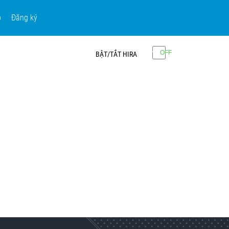
p
Đăng ký
BẬT/TẮT HIRA