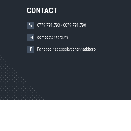
CONTACT
0779.791.798
/
0879.791.798
contact@kitaro.vn
Fanpage: facebook/tiengnhatkitaro