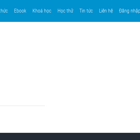
thức
Ebook
Khoá học
Học thử
Tin tức
Liên hệ
Đăng nhậ