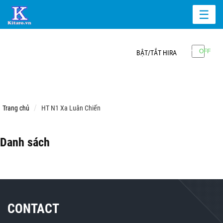
☰
BẬT/TẮT HIRA
Trang chủ
HT N1 Xa Luân Chiến
Danh sách
CONTACT