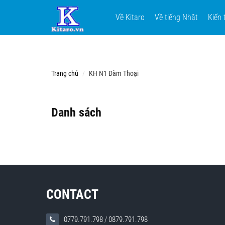
Về Kitaro
Về tiếng Nhật
Kiến 
Trang chủ
KH N1 Đàm Thoại
Danh sách
CONTACT
0779.791.798
/
0879.791.798