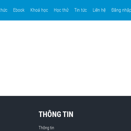
thức
Ebook
Khoá học
Học thử
Tin tức
Liên hệ
Đăng nhậ
THÔNG TIN
Thông tin