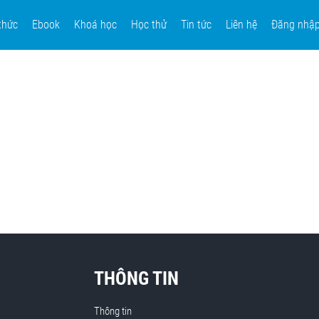
thức
Ebook
Khoá học
Học thử
Tin tức
Liên hệ
Đăng nhậ
THÔNG TIN
Thông tin