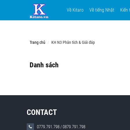
Về Kitaro
Về tiếng Nhật
Kiến 
Trang chủ
KH N3 Phân tích & Giải đáp
Danh sách
CONTACT
0779.791.798
/
0879.791.798