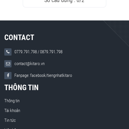
Số câu đúng :
0
/
2
CONTACT
0779.791.798
/
0879.791.798
contact@kitaro.vn
Fanpage: facebook/tiengnhatkitaro
THÔNG TIN
Thông tin
Tài khoản
Tin tức