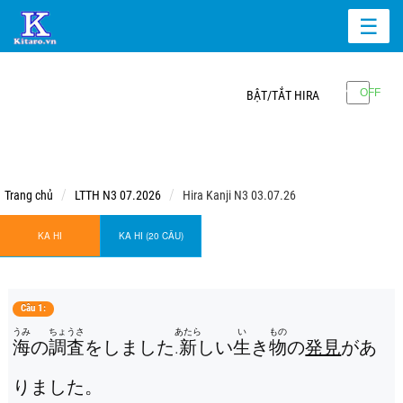
☰
BẬT/TẮT HIRA
Trang chủ
LTTH N3 07.2026
Hira Kanji N3 03.07.26
KA HI
KA HI (20 CÂU)
Câu 1:
うみ
ちょうさ
あたら
い
もの
海
の
調査
をしました.
新
しい
生
き
物
の
発見
があ
りました。