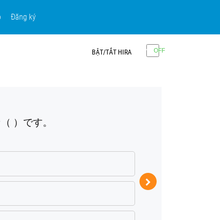
p
Đăng ký
BẬT/TẮT HIRA
Câu 2:
な（ ）です。
パソコ
か
ち
ほ