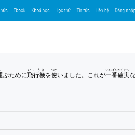
thức
Ebook
Khoá học
Học thử
Tin tức
Liên hệ
Đăng nhậ
はこ
ひこうき
つか
いちばん
かくじつ
運
ぶために
飛行機
を
使
いました。これが
一番
確実