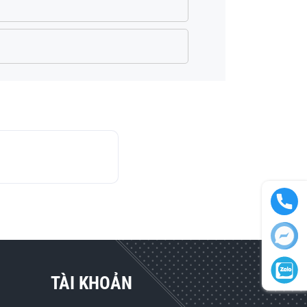
く
TÀI KHOẢN