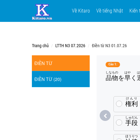
Về Kitaro
Về tiếng Nhật
Kiến 
Trang chủ
LTTH N3 07.2026
Điền từ N3 01.07.26
ĐIỀN TỪ
Câu 1:
しなもの
はや
品物
を
早
く
ĐIỀN TỪ (20)
けんり
権利
しゅだん
手段
ほうりつ