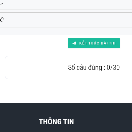
し
で
KẾT THÚC BÀI THI
Số câu đúng :
0
/
30
THÔNG TIN