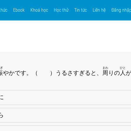
thức
Ebook
Khoá học
Học thử
Tin tức
Liên hệ
Đăng nhậ
にぎ
まわ
ひと
賑
やかです。（ ）うるさすぎると、
周
りの
人
に
ら