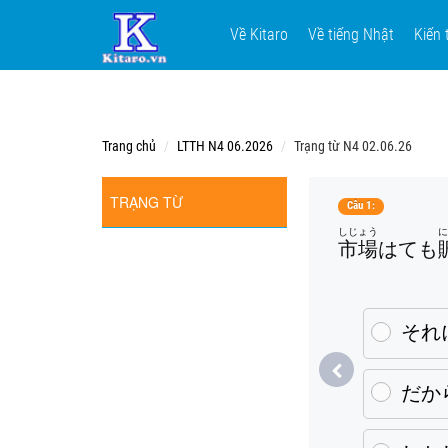
Về Kitaro
Về tiếng Nhật
Kiến 
Trang chủ
LTTH N4 06.2026
Trạng từ N4 02.06.26
TRẠNG TỪ
Câu 1:
しじょう
市場
はても
それ
だか