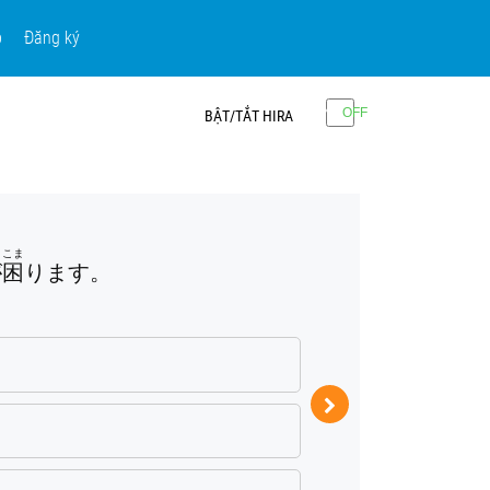
p
Đăng ký
BẬT/TẮT HIRA
Câu 2:
こま
かでん
か
が
困
ります。
家電
を