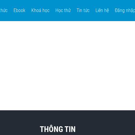
thức
Ebook
Khoá học
Học thử
Tin tức
Liên hệ
Đăng nhậ
THÔNG TIN