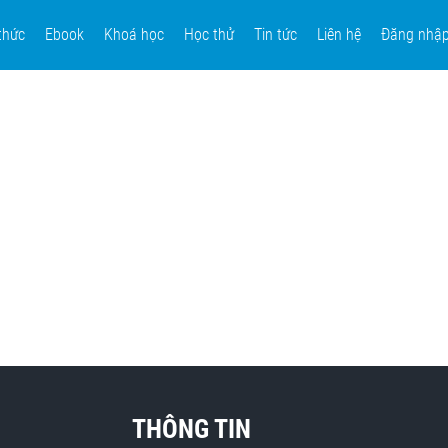
thức
Ebook
Khoá học
Học thử
Tin tức
Liên hệ
Đăng nhậ
THÔNG TIN