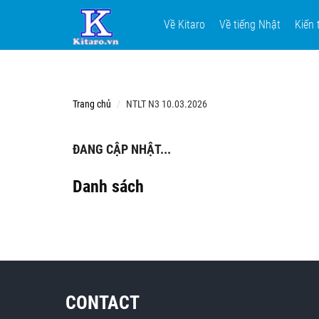
Về Kitaro
Về tiếng Nhật
Kiến 
Trang chủ
NTLT N3 10.03.2026
ĐANG CẬP NHẬT...
Danh sách
CONTACT