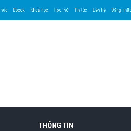
thức
Ebook
Khoá học
Học thử
Tin tức
Liên hệ
Đăng nhậ
THÔNG TIN