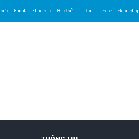
thức
Ebook
Khoá học
Học thử
Tin tức
Liên hệ
Đăng nhậ