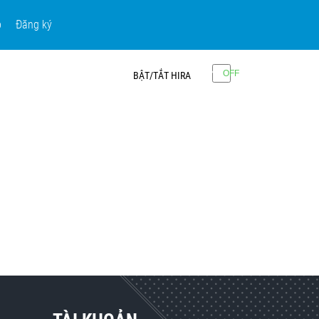
p
Đăng ký
BẬT/TẮT HIRA