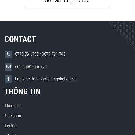
Số câu đúng :
0
/
30
CONTACT
0779.791.798
/
0879.791.798
contact@kitaro.vn
Fanpage: facebook/tiengnhatkitaro
THÔNG TIN
Thông tin
Tài khoản
Tin tức