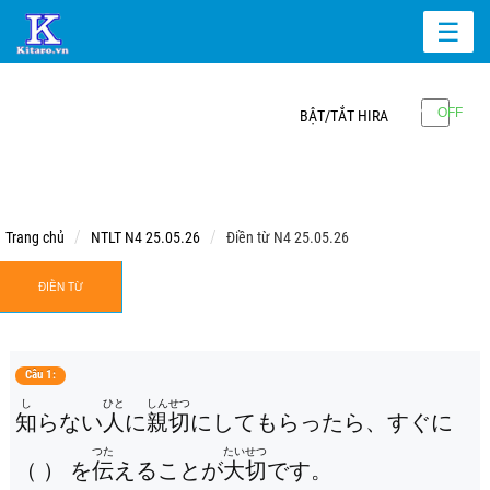
☰
BẬT/TẮT HIRA
Trang chủ
NTLT N4 25.05.26
Điền từ N4 25.05.26
ĐIỀN TỪ
Câu 1:
し
ひと
しんせつ
知
らない
人
に
親切
にしてもらったら、すぐに
つた
たいせつ
（ ） を
伝
えることが
大切
です。