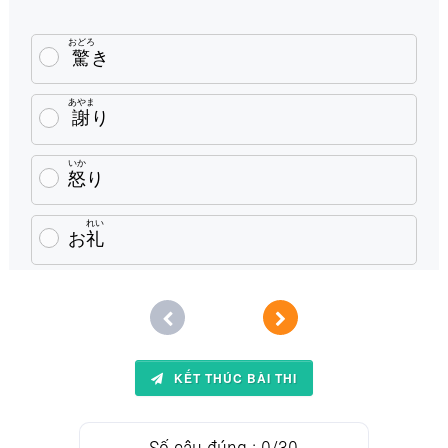
おどろ
驚
き
あやま
謝
り
いか
怒
り
れい
お
礼
KẾT THÚC BÀI THI